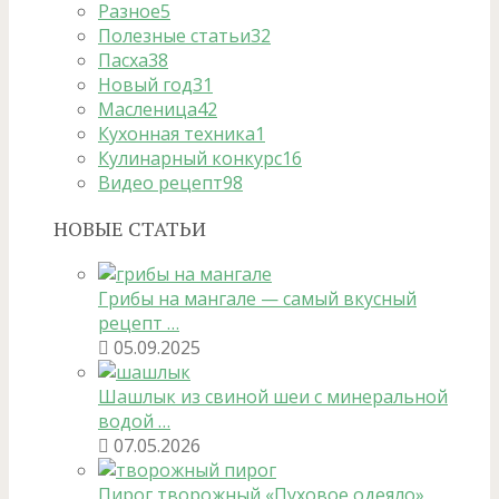
Разное
5
Полезные статьи
32
Пасха
38
Новый год
31
Масленица
42
Кухонная техника
1
Кулинарный конкурс
16
Видео рецепт
98
НОВЫЕ СТАТЬИ
Грибы на мангале — самый вкусный
рецепт …
05.09.2025
Шашлык из свиной шеи с минеральной
водой …
07.05.2026
Пирог творожный «Пуховое одеяло»