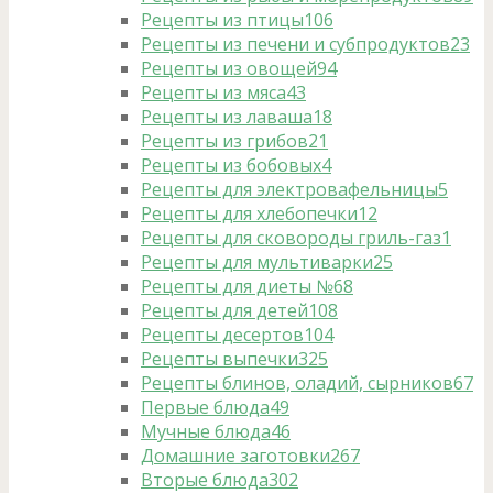
Рецепты из птицы
106
Рецепты из печени и субпродуктов
23
Рецепты из овощей
94
Рецепты из мяса
43
Рецепты из лаваша
18
Рецепты из грибов
21
Рецепты из бобовых
4
Рецепты для электровафельницы
5
Рецепты для хлебопечки
12
Рецепты для сковороды гриль-газ
1
Рецепты для мультиварки
25
Рецепты для диеты №6
8
Рецепты для детей
108
Рецепты десертов
104
Рецепты выпечки
325
Рецепты блинов, оладий, сырников
67
Первые блюда
49
Мучные блюда
46
Домашние заготовки
267
Вторые блюда
302