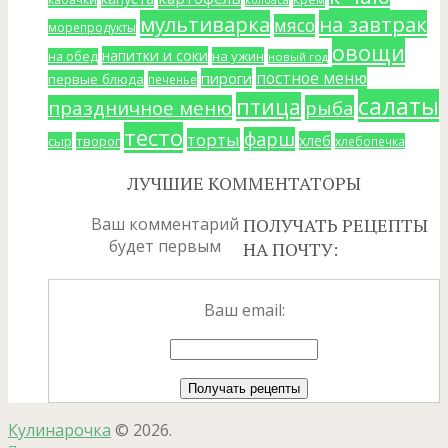
мультиварка
на завтрак
мясо
морепродукты
овощи
напитки и соки
на ужин
на обед
новый год
постное меню
пироги
первые блюда
печенье
салаты
птица
праздничное меню
рыба
тесто
фарш
торты
хлеб
сыр
творог
хлебопечка
ЛУЧШИЕ КОММЕНТАТОРЫ
Ваш комментарий
ПОЛУЧАТЬ РЕЦЕПТЫ
будет первым
НА ПОЧТУ:
Ваш email:
Кулинарочка
© 2026.