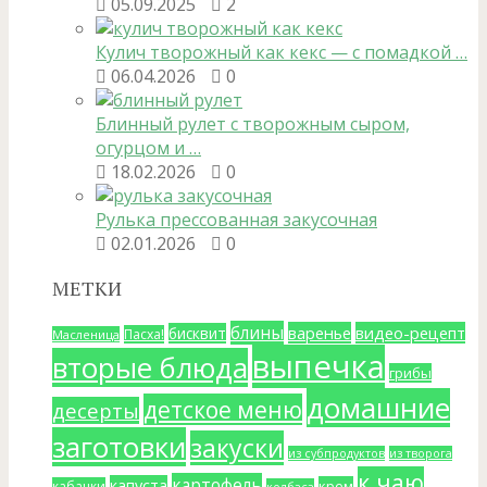
05.09.2025
2
Кулич творожный как кекс — с помадкой …
06.04.2026
0
Блинный рулет с творожным сыром,
огурцом и …
18.02.2026
0
Рулька прессованная закусочная
02.01.2026
0
МЕТКИ
блины
варенье
видео-рецепт
бисквит
Пасха!
Масленица
выпечка
вторые блюда
грибы
домашние
детское меню
десерты
заготовки
закуски
из субпродуктов
из творога
к чаю
картофель
капуста
крем
кабачки
колбаса