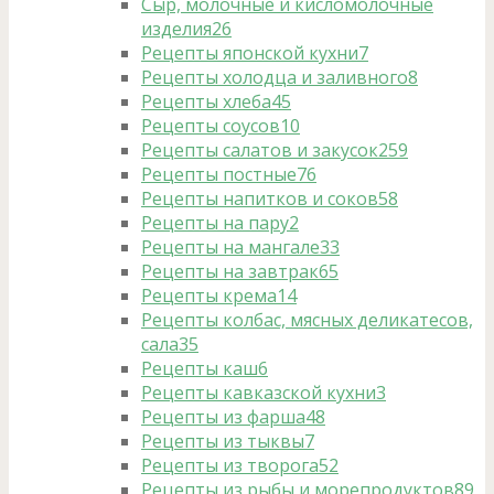
Сыр, молочные и кисломолочные
изделия
26
Рецепты японской кухни
7
Рецепты холодца и заливного
8
Рецепты хлеба
45
Рецепты соусов
10
Рецепты салатов и закусок
259
Рецепты постные
76
Рецепты напитков и соков
58
Рецепты на пару
2
Рецепты на мангале
33
Рецепты на завтрак
65
Рецепты крема
14
Рецепты колбас, мясных деликатесов,
сала
35
Рецепты каш
6
Рецепты кавказской кухни
3
Рецепты из фарша
48
Рецепты из тыквы
7
Рецепты из творога
52
Рецепты из рыбы и морепродуктов
89