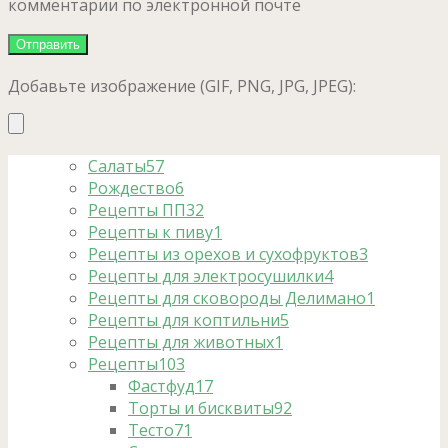
комментарии по электронной почте
Добавьте изображение (GIF, PNG, JPG, JPEG):
Салаты
57
Рождество
6
Рецепты ПП
32
Рецепты к пиву
1
Рецепты из орехов и сухофруктов
3
Рецепты для электросушилки
4
Рецепты для сковороды Делимано
1
Рецепты для коптильни
5
Рецепты для животных
1
Рецепты
103
Фастфуд
17
Торты и бисквиты
92
Тесто
71