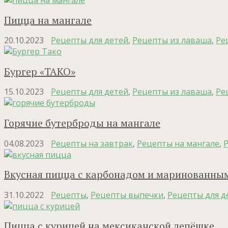
Пицца на мангале
20.10.2023
Рецепты для детей
,
Рецепты из лаваша
,
Ре
Бургер «ТАКО»
15.10.2023
Рецепты для детей
,
Рецепты из лаваша
,
Ре
Горячие бутерброды на мангале
04.08.2023
Рецепты на завтрак
,
Рецепты на мангале
,
Р
Вкусная пицца с карбонадом и маринованны
31.10.2022
Рецепты
,
Рецепты выпечки
,
Рецепты для д
Пицца с курицей на мексиканской лепёшке