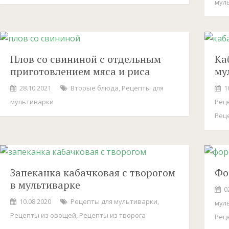
мул
Плов со свининой с отдельным
Ка
приготовлением мяса и риса
му
28.10.2021
Вторые блюда
,
Рецепты для
1
мультиварки
Рец
Рец
Запеканка кабачковая с творогом
Фо
в мультиварке
0
10.08.2020
Рецепты для мультиварки
,
мул
Рецепты из овощей
,
Рецепты из творога
Рец