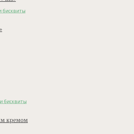
и бисквиты
»
и бисквиты
ым кремом