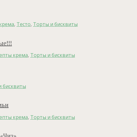
крема
,
Тесто
,
Торты и бисквиты
е!!!
епты крема
,
Торты и бисквиты
и бисквиты
мьи
епты крема
,
Торты и бисквиты
 «Чиз»