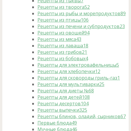
Рецепты из тыквы
7
Рецепты из творога
52
Рецепты из рыбы и морепродуктов
89
Рецепты из птицы
106
Рецепты из печени и субпродуктов
23
Рецепты из овощей
94
Рецепты из мяса
43
Рецепты из лаваша
18
Рецепты из грибов
21
Рецепты из бобовых
4
Рецепты для электровафельницы
5
Рецепты для хлебопечки
12
Рецепты для сковороды гриль-газ
1
Рецепты для мультиварки
25
Рецепты для диеты №6
8
Рецепты для детей
108
Рецепты десертов
104
Рецепты выпечки
325
Рецепты блинов, оладий, сырников
67
Первые блюда
49
Мучные блюда
46