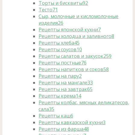
Торты и бисквиты
92
Тесто
71
Сыр, молочные и кисломолочные
изделия
26
Рецепты японской кухни
7
Рецепты холодца и заливного
8
Рецепты хлеба
45
Рецепты соусов
10
Рецепты салатов и закусок
259
Рецепты постные
76
Рецепты напитков и соков
58
Рецепты на пару
2
Рецепты на мангале
33
Рецепты на завтрак
65
Рецепты крема
14
Рецепты колбас, мясных деликатесов,
сала
35
Рецепты каш
6
Рецепты кавказской кухни
3
Рецепты из фарша
48