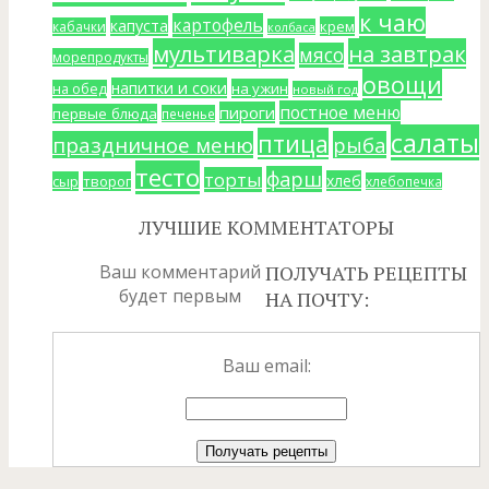
к чаю
картофель
капуста
крем
кабачки
колбаса
мультиварка
на завтрак
мясо
морепродукты
овощи
напитки и соки
на ужин
на обед
новый год
постное меню
пироги
первые блюда
печенье
салаты
птица
праздничное меню
рыба
тесто
фарш
торты
хлеб
сыр
творог
хлебопечка
ЛУЧШИЕ КОММЕНТАТОРЫ
Ваш комментарий
ПОЛУЧАТЬ РЕЦЕПТЫ
будет первым
НА ПОЧТУ:
Ваш email: