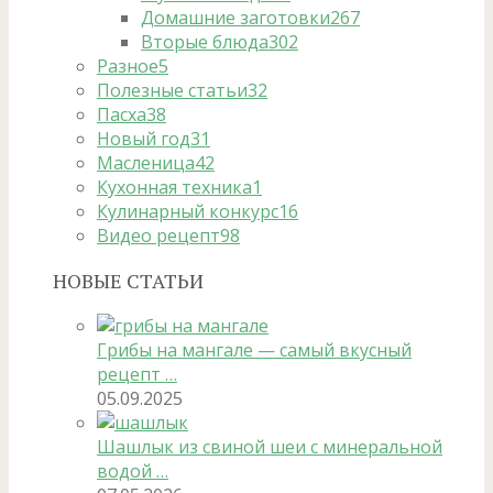
Домашние заготовки
267
Вторые блюда
302
Разное
5
Полезные статьи
32
Пасха
38
Новый год
31
Масленица
42
Кухонная техника
1
Кулинарный конкурс
16
Видео рецепт
98
НОВЫЕ СТАТЬИ
Грибы на мангале — самый вкусный
рецепт …
05.09.2025
Шашлык из свиной шеи с минеральной
водой …