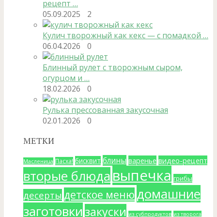
рецепт …
05.09.2025
2
Кулич творожный как кекс — с помадкой …
06.04.2026
0
Блинный рулет с творожным сыром,
огурцом и …
18.02.2026
0
Рулька прессованная закусочная
02.01.2026
0
МЕТКИ
блины
варенье
видео-рецепт
бисквит
Пасха!
Масленица
выпечка
вторые блюда
грибы
домашние
детское меню
десерты
заготовки
закуски
из субпродуктов
из творога