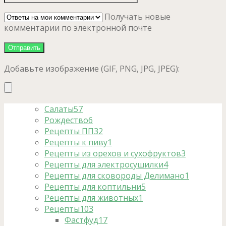
Получать новые
комментарии по электронной почте
Добавьте изображение (GIF, PNG, JPG, JPEG):
Салаты
57
Рождество
6
Рецепты ПП
32
Рецепты к пиву
1
Рецепты из орехов и сухофруктов
3
Рецепты для электросушилки
4
Рецепты для сковороды Делимано
1
Рецепты для коптильни
5
Рецепты для животных
1
Рецепты
103
Фастфуд
17