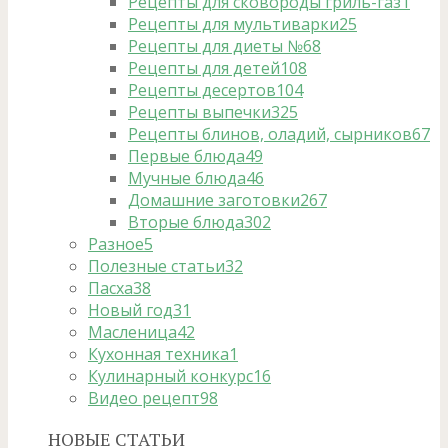
Рецепты для сковороды гриль-газ
1
Рецепты для мультиварки
25
Рецепты для диеты №6
8
Рецепты для детей
108
Рецепты десертов
104
Рецепты выпечки
325
Рецепты блинов, оладий, сырников
67
Первые блюда
49
Мучные блюда
46
Домашние заготовки
267
Вторые блюда
302
Разное
5
Полезные статьи
32
Пасха
38
Новый год
31
Масленица
42
Кухонная техника
1
Кулинарный конкурс
16
Видео рецепт
98
НОВЫЕ СТАТЬИ