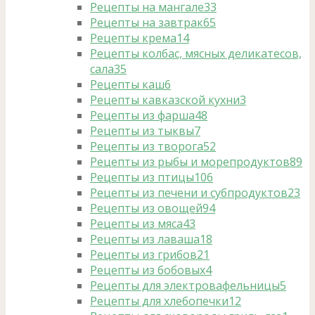
Рецепты на мангале
33
Рецепты на завтрак
65
Рецепты крема
14
Рецепты колбас, мясных деликатесов,
сала
35
Рецепты каш
6
Рецепты кавказской кухни
3
Рецепты из фарша
48
Рецепты из тыквы
7
Рецепты из творога
52
Рецепты из рыбы и морепродуктов
89
Рецепты из птицы
106
Рецепты из печени и субпродуктов
23
Рецепты из овощей
94
Рецепты из мяса
43
Рецепты из лаваша
18
Рецепты из грибов
21
Рецепты из бобовых
4
Рецепты для электровафельницы
5
Рецепты для хлебопечки
12