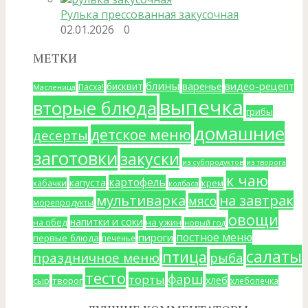
Рулька прессованная закусочная
02.01.2026
0
МЕТКИ
блины
варенье
видео-рецепт
бисквит
Пасха!
Масленица
выпечка
вторые блюда
грибы
домашние
детское меню
десерты
заготовки
закуски
из субпродуктов
из творога
к чаю
картофель
капуста
крем
кабачки
колбаса
мультиварка
на завтрак
мясо
морепродукты
овощи
напитки и соки
на ужин
на обед
новый год
постное меню
пироги
первые блюда
печенье
салаты
птица
праздничное меню
рыба
тесто
фарш
торты
хлеб
сыр
творог
хлебопечка