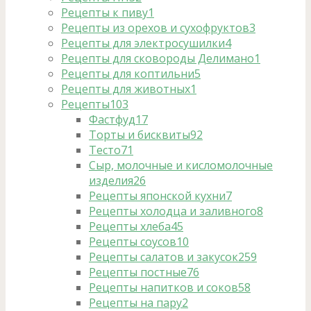
Рецепты к пиву
1
Рецепты из орехов и сухофруктов
3
Рецепты для электросушилки
4
Рецепты для сковороды Делимано
1
Рецепты для коптильни
5
Рецепты для животных
1
Рецепты
103
Фастфуд
17
Торты и бисквиты
92
Тесто
71
Сыр, молочные и кисломолочные
изделия
26
Рецепты японской кухни
7
Рецепты холодца и заливного
8
Рецепты хлеба
45
Рецепты соусов
10
Рецепты салатов и закусок
259
Рецепты постные
76
Рецепты напитков и соков
58
Рецепты на пару
2