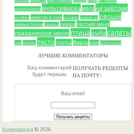
капуста
крем
кабачки
колбаса
мультиварка
на завтрак
мясо
морепродукты
овощи
напитки и соки
на ужин
на обед
новый год
постное меню
пироги
первые блюда
печенье
салаты
птица
праздничное меню
рыба
тесто
фарш
торты
хлеб
сыр
творог
хлебопечка
ЛУЧШИЕ КОММЕНТАТОРЫ
Ваш комментарий
ПОЛУЧАТЬ РЕЦЕПТЫ
будет первым
НА ПОЧТУ:
Ваш email:
Кулинарочка
© 2026.