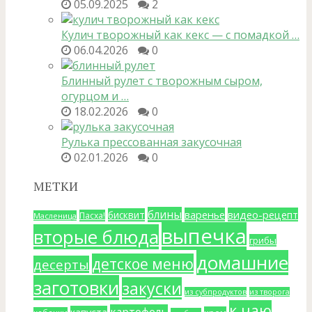
05.09.2025
2
Кулич творожный как кекс — с помадкой …
06.04.2026
0
Блинный рулет с творожным сыром,
огурцом и …
18.02.2026
0
Рулька прессованная закусочная
02.01.2026
0
МЕТКИ
блины
варенье
видео-рецепт
бисквит
Пасха!
Масленица
выпечка
вторые блюда
грибы
домашние
детское меню
десерты
заготовки
закуски
из субпродуктов
из творога
к чаю
картофель