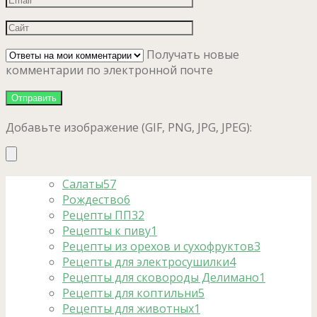
Получать новые
комментарии по электронной почте
Добавьте изображение (GIF, PNG, JPG, JPEG):
Салаты
57
Рождество
6
Рецепты ПП
32
Рецепты к пиву
1
Рецепты из орехов и сухофруктов
3
Рецепты для электросушилки
4
Рецепты для сковороды Делимано
1
Рецепты для коптильни
5
Рецепты для животных
1