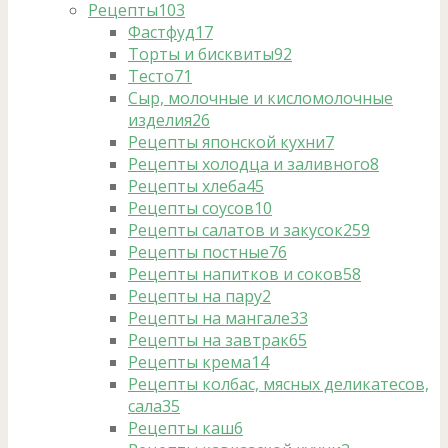
Рецепты
103
Фастфуд
17
Торты и бисквиты
92
Тесто
71
Сыр, молочные и кисломолочные
изделия
26
Рецепты японской кухни
7
Рецепты холодца и заливного
8
Рецепты хлеба
45
Рецепты соусов
10
Рецепты салатов и закусок
259
Рецепты постные
76
Рецепты напитков и соков
58
Рецепты на пару
2
Рецепты на мангале
33
Рецепты на завтрак
65
Рецепты крема
14
Рецепты колбас, мясных деликатесов,
сала
35
Рецепты каш
6