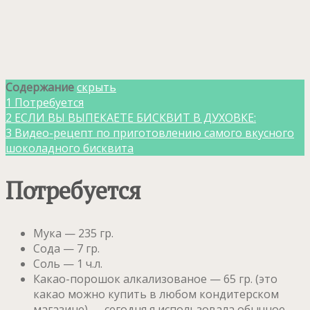
Содержание
скрыть
1
Потребуется
2
ЕСЛИ ВЫ ВЫПЕКАЕТЕ БИСКВИТ В ДУХОВКЕ:
3
Видео-рецепт по приготовлению самого вкусного
шоколадного бисквита
Потребуется
Мука — 235 гр.
Сода — 7 гр.
Соль — 1 ч.л.
Какао-порошок алкализованое — 65 гр. (это
какао можно купить в любом кондитерском
магазине) — сегодня я использовала обычное