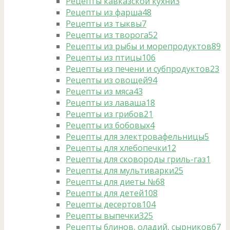
Рецепты кавказской кухни
3
Рецепты из фарша
48
Рецепты из тыквы
7
Рецепты из творога
52
Рецепты из рыбы и морепродуктов
89
Рецепты из птицы
106
Рецепты из печени и субпродуктов
23
Рецепты из овощей
94
Рецепты из мяса
43
Рецепты из лаваша
18
Рецепты из грибов
21
Рецепты из бобовых
4
Рецепты для электровафельницы
5
Рецепты для хлебопечки
12
Рецепты для сковороды гриль-газ
1
Рецепты для мультиварки
25
Рецепты для диеты №6
8
Рецепты для детей
108
Рецепты десертов
104
Рецепты выпечки
325
Рецепты блинов, оладий, сырников
67