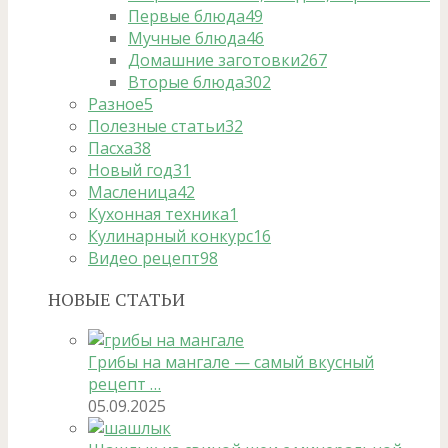
Первые блюда
49
Мучные блюда
46
Домашние заготовки
267
Вторые блюда
302
Разное
5
Полезные статьи
32
Пасха
38
Новый год
31
Масленица
42
Кухонная техника
1
Кулинарный конкурс
16
Видео рецепт
98
НОВЫЕ СТАТЬИ
Грибы на мангале — самый вкусный
рецепт …
05.09.2025