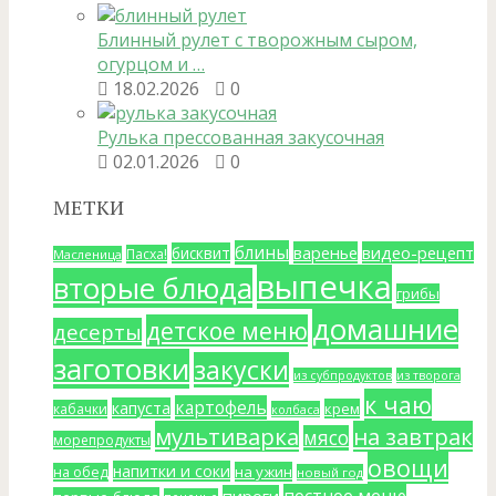
Блинный рулет с творожным сыром,
огурцом и …
18.02.2026
0
Рулька прессованная закусочная
02.01.2026
0
МЕТКИ
блины
варенье
видео-рецепт
бисквит
Пасха!
Масленица
выпечка
вторые блюда
грибы
домашние
детское меню
десерты
заготовки
закуски
из субпродуктов
из творога
к чаю
картофель
капуста
крем
кабачки
колбаса
мультиварка
на завтрак
мясо
морепродукты
овощи
напитки и соки
на ужин
на обед
новый год
постное меню
пироги