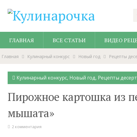
ГЛАВНАЯ
ВСЕ СТАТЬИ
ВИДЕО РЕЦ
Главная
Кулинарный конкурс
Новый год
Рецепты дес
Кулинарный конкурс
,
Новый год
,
Рецепты десер
Пирожное картошка из п
мышата»
2 комментария