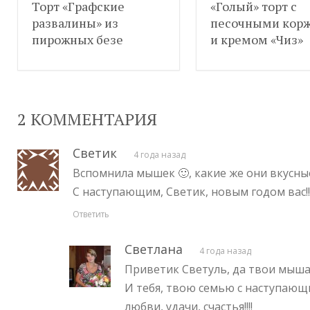
Торт «Графские
«Голый» торт с
развалины» из
песочными кор
пирожных безе
и кремом «Чиз»
2 КОММЕНТАРИЯ
Светик
4 года назад
Вспомнила мышек 🙂, какие же они вкусные!
С наступающим, Светик, новым годом вас!!
Ответить
Светлана
4 года назад
Приветик Светуль, да твои мыша
И тебя, твою семью с наступающ
любви, удачи, счастья!!!!