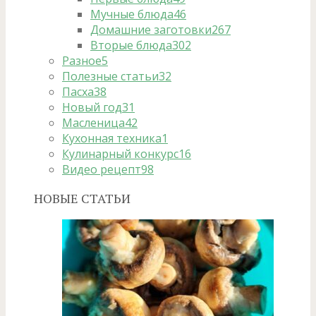
Мучные блюда
46
Домашние заготовки
267
Вторые блюда
302
Разное
5
Полезные статьи
32
Пасха
38
Новый год
31
Масленица
42
Кухонная техника
1
Кулинарный конкурс
16
Видео рецепт
98
НОВЫЕ СТАТЬИ