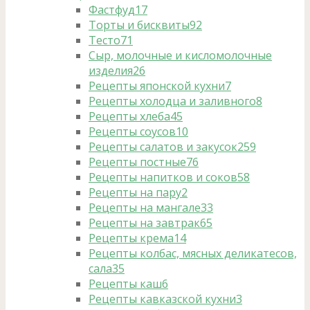
Фастфуд
17
Торты и бисквиты
92
Тесто
71
Сыр, молочные и кисломолочные
изделия
26
Рецепты японской кухни
7
Рецепты холодца и заливного
8
Рецепты хлеба
45
Рецепты соусов
10
Рецепты салатов и закусок
259
Рецепты постные
76
Рецепты напитков и соков
58
Рецепты на пару
2
Рецепты на мангале
33
Рецепты на завтрак
65
Рецепты крема
14
Рецепты колбас, мясных деликатесов,
сала
35
Рецепты каш
6
Рецепты кавказской кухни
3