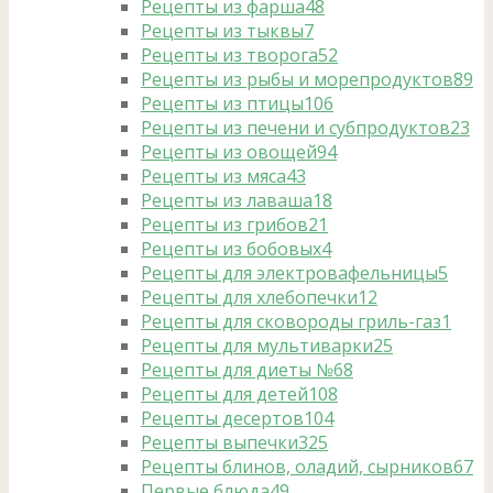
Рецепты из фарша
48
Рецепты из тыквы
7
Рецепты из творога
52
Рецепты из рыбы и морепродуктов
89
Рецепты из птицы
106
Рецепты из печени и субпродуктов
23
Рецепты из овощей
94
Рецепты из мяса
43
Рецепты из лаваша
18
Рецепты из грибов
21
Рецепты из бобовых
4
Рецепты для электровафельницы
5
Рецепты для хлебопечки
12
Рецепты для сковороды гриль-газ
1
Рецепты для мультиварки
25
Рецепты для диеты №6
8
Рецепты для детей
108
Рецепты десертов
104
Рецепты выпечки
325
Рецепты блинов, оладий, сырников
67
Первые блюда
49