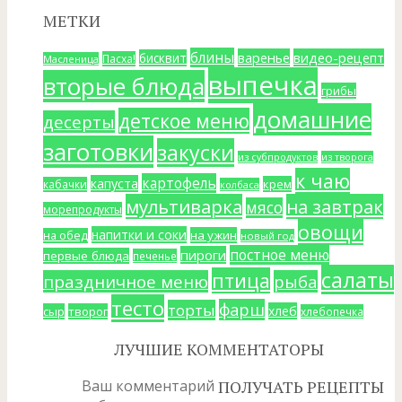
МЕТКИ
блины
варенье
видео-рецепт
бисквит
Пасха!
Масленица
выпечка
вторые блюда
грибы
домашние
детское меню
десерты
заготовки
закуски
из субпродуктов
из творога
к чаю
картофель
капуста
крем
кабачки
колбаса
мультиварка
на завтрак
мясо
морепродукты
овощи
напитки и соки
на ужин
на обед
новый год
постное меню
пироги
первые блюда
печенье
салаты
птица
праздничное меню
рыба
тесто
фарш
торты
хлеб
сыр
творог
хлебопечка
ЛУЧШИЕ КОММЕНТАТОРЫ
Ваш комментарий
ПОЛУЧАТЬ РЕЦЕПТЫ