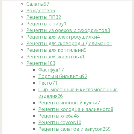
Салаты
57
Рождество
6
Рецепты ПП
32
Рецепты к пиву
1
Рецепты из орехов и сухофруктов
3
Рецепты для электросушилки
4
Рецепты для сковороды Делимано
1
Рецепты для коптильни
5
Рецепты для животных
1
Рецепты
103
Фастфуд
17
Торты и бисквиты
92
Тесто
71
Сыр, молочные и кисломолочные
изделия
26
Рецепты японской кухни
7
Рецепты холодца и заливного
8
Рецепты хлеба
45
Рецепты соусов
10
Рецепты салатов и закусок
259