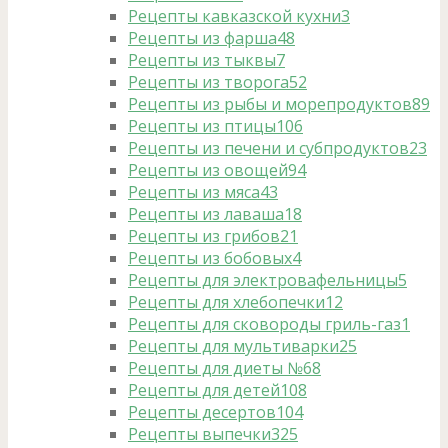
Рецепты кавказской кухни
3
Рецепты из фарша
48
Рецепты из тыквы
7
Рецепты из творога
52
Рецепты из рыбы и морепродуктов
89
Рецепты из птицы
106
Рецепты из печени и субпродуктов
23
Рецепты из овощей
94
Рецепты из мяса
43
Рецепты из лаваша
18
Рецепты из грибов
21
Рецепты из бобовых
4
Рецепты для электровафельницы
5
Рецепты для хлебопечки
12
Рецепты для сковороды гриль-газ
1
Рецепты для мультиварки
25
Рецепты для диеты №6
8
Рецепты для детей
108
Рецепты десертов
104
Рецепты выпечки
325