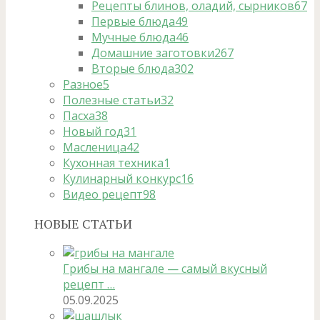
Рецепты блинов, оладий, сырников
67
Первые блюда
49
Мучные блюда
46
Домашние заготовки
267
Вторые блюда
302
Разное
5
Полезные статьи
32
Пасха
38
Новый год
31
Масленица
42
Кухонная техника
1
Кулинарный конкурс
16
Видео рецепт
98
НОВЫЕ СТАТЬИ
Грибы на мангале — самый вкусный
рецепт …
05.09.2025