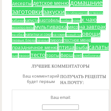
домашние
детское меню
десерты
заготовки
закуски
из субпродуктов
из творога
к чаю
картофель
капуста
крем
кабачки
колбаса
мультиварка
на завтрак
мясо
морепродукты
овощи
напитки и соки
на ужин
на обед
новый год
постное меню
пироги
первые блюда
печенье
салаты
птица
праздничное меню
рыба
тесто
фарш
торты
хлеб
сыр
творог
хлебопечка
ЛУЧШИЕ КОММЕНТАТОРЫ
Ваш комментарий
ПОЛУЧАТЬ РЕЦЕПТЫ
будет первым
НА ПОЧТУ:
Ваш email: