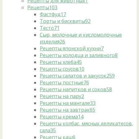
Рецепты для животных
1
Рецепты
103
Фастфуд
17
Торты и бисквиты
92
Тесто
71
Сыр, молочные и кисломолочные
изделия
26
Рецепты японской кухни
7
Рецепты холодца и заливного
8
Рецепты хлеба
45
Рецепты соусов
10
Рецепты салатов и закусок
259
Рецепты постные
76
Рецепты напитков и соков
58
Рецепты на пару
2
Рецепты на мангале
33
Рецепты на завтрак
65
Рецепты крема
14
Рецепты колбас, мясных деликатесов,
сала
35
Рецепты каш
6