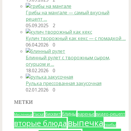
Грибы на мангале — самый вкусный
рецепт …
05.09.2025
2
Кулич творожный как кекс — с помадкой …
06.04.2026
0
Блинный рулет с творожным сыром,
огурцом и …
18.02.2026
0
Рулька прессованная закусочная
02.01.2026
0
МЕТКИ
блины
варенье
видео-рецепт
бисквит
Пасха!
Масленица
выпечка
вторые блюда
грибы