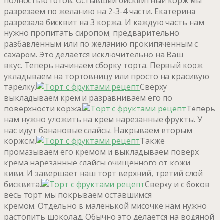
полностью готов. Остывший бисквитный корж мы
разрезаем по желанию на 2-3-4 части. Екатерина
разрезала бисквит на 3 коржа. И каждую часть нам
нужно пропитать сиропом, предварительно
разбавленным или по желанию прокипячённым с
сахаром. Это делается исключительно на Ваш
вкус. Теперь начинаем сборку торта. Первый корж
укладываем на тортовницу или просто на красивую
тарелку.
Сверху
выкладываем крем и разравниваем его по
поверхности коржа.
Теперь
нам нужно уложить на крем нарезанные фрукты. У
нас идут банановые слайсы. Накрываем вторым
коржом.
Также
промазываем его кремом и выкладываем поверх
крема нарезанные слайсы очищенного от кожи
киви. И завершает наш торт верхний, третий слой
бисквита.
Сверху и с боков
весь торт мы покрываем оставшимся
кремом. Отдельно в маленькой мисочке нам нужно
растопить шоколад. Обычно это делается на водяной