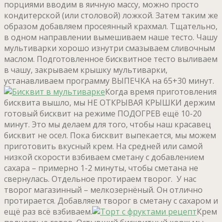
порциями вводим в яичную массу, можно просто
кондитерской (или столовой) ложкой. Затем таким же
образом добавляем просеянный крахмал. Тщательно,
в одном направлении вымешиваем наше тесто. Чашу
мультиварки хорошо изнутри смазываем сливочным
маслом. Подготовленное бисквитное тесто выливаем
в чашу, закрываем крышку мультиварки,
устанавливаем программу ВЫПЕЧКА на 65+30 минут.
Когда время приготовления
бисквита вышло, мы НЕ ОТКРЫВАЯ КРЫШКИ держим
готовый бисквит на режиме ПОДОГРЕВ ещё 10-20
минут. Это мы делаем для того, чтобы наш красавец
бисквит не осел. Пока бисквит выпекается, мы можем
приготовить вкусный крем. На средней или самой
низкой скорости взбиваем сметану с добавлением
сахара – примерно 1-2 минуты, чтобы сметана не
свернулась. Отдельное протираем творог. У нас
творог магазинный – мелкозернёный. Он отлично
протирается. Добавляем творог в сметану с сахаром и
ещё раз всё взбиваем.
Крем