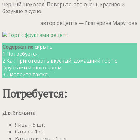
чёрный шоколад. Поверьте, это очень красиво и
безумно вкусно.
автор рецепта — Екатерина Марутова
Содержание
скрыть
1
Потребуется:
2
Как приготовить вкусный, домашний торт с
фруктами и шоколадом:
3
Смотрите также:
Потребуется:
Для бисквита:
Яйца – 5 шт.
Сахар – 1 ст.
Разрыхлитель – 1 ч.л.