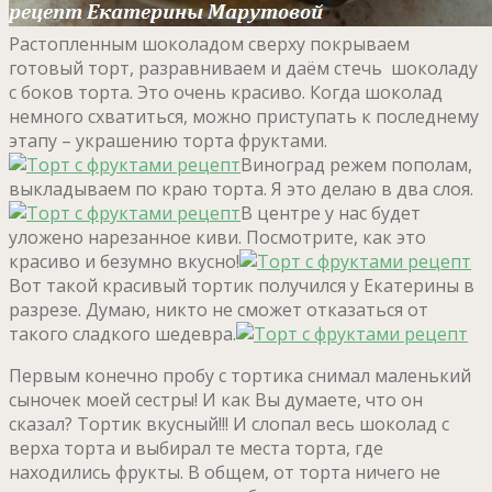
Растопленным шоколадом сверху покрываем
готовый торт, разравниваем и даём стечь шоколаду
с боков торта. Это очень красиво. Когда шоколад
немного схватиться, можно приступать к последнему
этапу – украшению торта фруктами.
Виноград режем пополам,
выкладываем по краю торта. Я это делаю в два слоя.
В центре у нас будет
уложено нарезанное киви. Посмотрите, как это
красиво и безумно вкусно!
Вот такой красивый тортик получился у Екатерины в
разрезе. Думаю, никто не сможет отказаться от
такого сладкого шедевра.
Первым конечно пробу с тортика снимал маленький
сыночек моей сестры! И как Вы думаете, что он
сказал? Тортик вкусный!!! И слопал весь шоколад с
верха торта и выбирал те места торта, где
находились фрукты. В общем, от торта ничего не