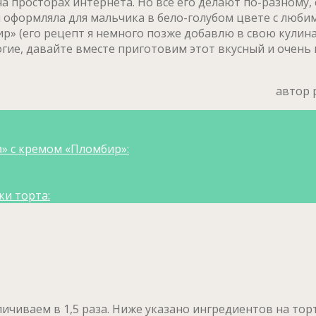
а просторах интернета. Но все его делают по-разному,
 и оформляла для мальчика в бело-голубом цвете с люби
» (его рецепт я немного позже добавлю в свою кулина
рогие, давайте вместе приготовим этот вкусный и очен
автор 
» с кремом «Пломбир»:
ки торта:
чиваем в 1,5 раза. Ниже указано ингредиентов на торт