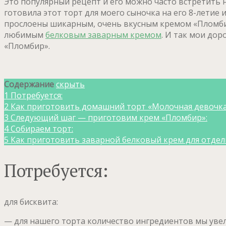
Это популярный рецепт и его можно часто встретить н
готовила этот торт для моего сыночка на его 8-летие
прослоены шикарным, очень вкусным кремом «Пломбир
любимым
белковым заварным кремом
. И так мои до
«Пломбир».
Содержание
скрыть
1
Потребуется:
2
Как приготовить домашний торт «Молочная девочка
3
Следующий шаг — приготовим крем «Пломбир»:
4
Собираем торт:
5
Как приготовить заварной белковый крем для отдел
Потребуется:
для бисквита:
— для нашего торта количество ингредиентов мы увели