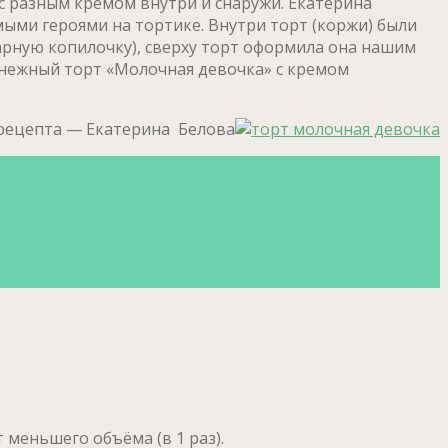
 с разным кремом внутри и снаружи. Екатерина
мыми героями на тортике. Внутри торт (коржи) были
рную копилочку), сверху торт оформила она нашим
ь нежный торт «Молочная девочка» с кремом
рецепта — Екатерина Белова
 меньшего объёма (в 1 раз).