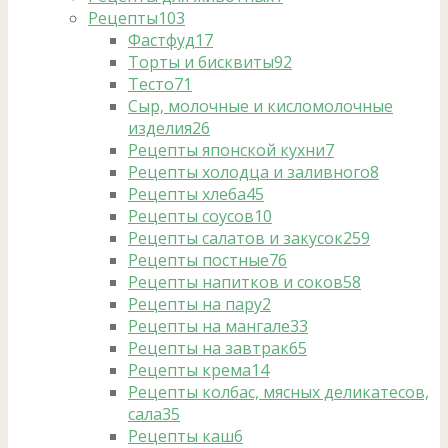
Рецепты
103
Фастфуд
17
Торты и бисквиты
92
Тесто
71
Сыр, молочные и кисломолочные
изделия
26
Рецепты японской кухни
7
Рецепты холодца и заливного
8
Рецепты хлеба
45
Рецепты соусов
10
Рецепты салатов и закусок
259
Рецепты постные
76
Рецепты напитков и соков
58
Рецепты на пару
2
Рецепты на мангале
33
Рецепты на завтрак
65
Рецепты крема
14
Рецепты колбас, мясных деликатесов,
сала
35
Рецепты каш
6