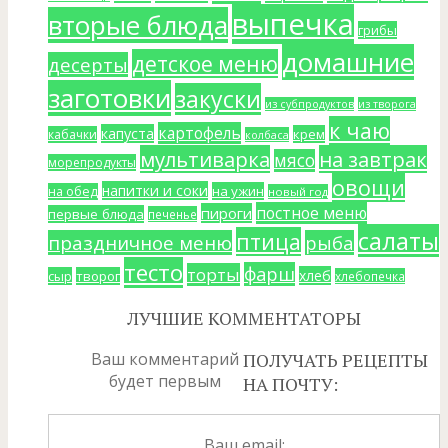
выпечка
вторые блюда
грибы
домашние
детское меню
десерты
заготовки
закуски
из субпродуктов
из творога
к чаю
картофель
капуста
крем
кабачки
колбаса
мультиварка
на завтрак
мясо
морепродукты
овощи
напитки и соки
на ужин
на обед
новый год
постное меню
пироги
первые блюда
печенье
салаты
птица
праздничное меню
рыба
тесто
фарш
торты
хлеб
сыр
творог
хлебопечка
ЛУЧШИЕ КОММЕНТАТОРЫ
Ваш комментарий
ПОЛУЧАТЬ РЕЦЕПТЫ
будет первым
НА ПОЧТУ:
Ваш email: