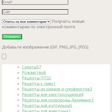
Получать новые
комментарии по электронной почте
Добавьте изображение (GIF, PNG, JPG, JPEG):
Салаты
57
Рождество
6
Рецепты ПП
32
Рецепты к пиву
1
Рецепты из орехов и сухофруктов
3
Рецепты для электросушилки
4
Рецепты для сковороды Делимано
1
Рецепты для коптильни
5
Рецепты для животных
1