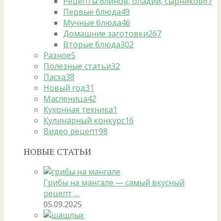
Рецепты блинов, оладий, сырников
67
Первые блюда
49
Мучные блюда
46
Домашние заготовки
267
Вторые блюда
302
Разное
5
Полезные статьи
32
Пасха
38
Новый год
31
Масленица
42
Кухонная техника
1
Кулинарный конкурс
16
Видео рецепт
98
НОВЫЕ СТАТЬИ
Грибы на мангале — самый вкусный
рецепт …
05.09.2025