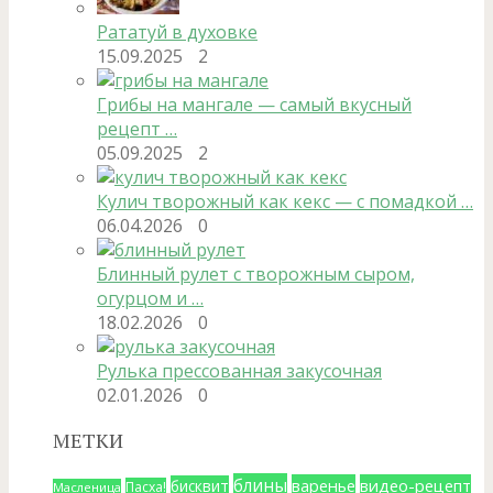
Рататуй в духовке
15.09.2025
2
Грибы на мангале — самый вкусный
рецепт …
05.09.2025
2
Кулич творожный как кекс — с помадкой …
06.04.2026
0
Блинный рулет с творожным сыром,
огурцом и …
18.02.2026
0
Рулька прессованная закусочная
02.01.2026
0
МЕТКИ
блины
варенье
видео-рецепт
бисквит
Пасха!
Масленица