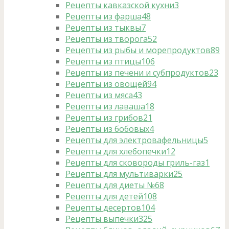
Рецепты кавказской кухни
3
Рецепты из фарша
48
Рецепты из тыквы
7
Рецепты из творога
52
Рецепты из рыбы и морепродуктов
89
Рецепты из птицы
106
Рецепты из печени и субпродуктов
23
Рецепты из овощей
94
Рецепты из мяса
43
Рецепты из лаваша
18
Рецепты из грибов
21
Рецепты из бобовых
4
Рецепты для электровафельницы
5
Рецепты для хлебопечки
12
Рецепты для сковороды гриль-газ
1
Рецепты для мультиварки
25
Рецепты для диеты №6
8
Рецепты для детей
108
Рецепты десертов
104
Рецепты выпечки
325