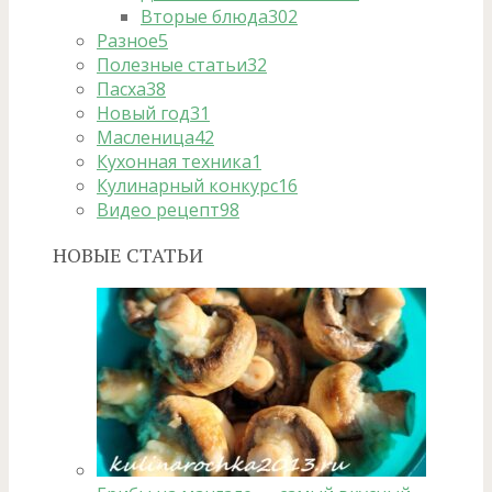
Вторые блюда
302
Разное
5
Полезные статьи
32
Пасха
38
Новый год
31
Масленица
42
Кухонная техника
1
Кулинарный конкурс
16
Видео рецепт
98
НОВЫЕ СТАТЬИ