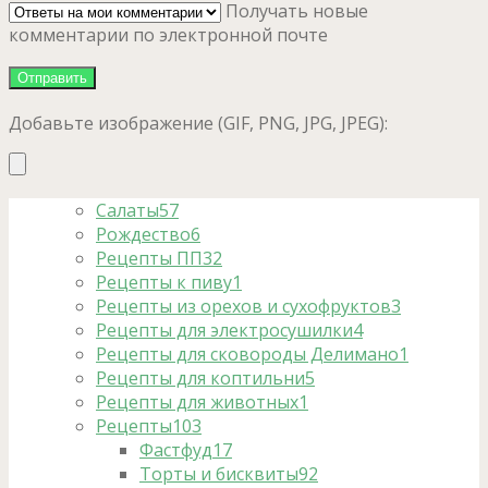
Получать новые
комментарии по электронной почте
Добавьте изображение (GIF, PNG, JPG, JPEG):
Салаты
57
Рождество
6
Рецепты ПП
32
Рецепты к пиву
1
Рецепты из орехов и сухофруктов
3
Рецепты для электросушилки
4
Рецепты для сковороды Делимано
1
Рецепты для коптильни
5
Рецепты для животных
1
Рецепты
103
Фастфуд
17
Торты и бисквиты
92