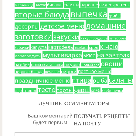
блины
варенье
видео-рецепт
бисквит
Пасха!
Масленица
выпечка
вторые блюда
грибы
домашние
детское меню
десерты
заготовки
закуски
из субпродуктов
из творога
к чаю
картофель
капуста
крем
кабачки
колбаса
мультиварка
на завтрак
мясо
морепродукты
овощи
напитки и соки
на ужин
на обед
новый год
постное меню
пироги
первые блюда
печенье
салаты
птица
праздничное меню
рыба
тесто
фарш
торты
хлеб
сыр
творог
хлебопечка
ЛУЧШИЕ КОММЕНТАТОРЫ
Ваш комментарий
ПОЛУЧАТЬ РЕЦЕПТЫ
будет первым
НА ПОЧТУ: