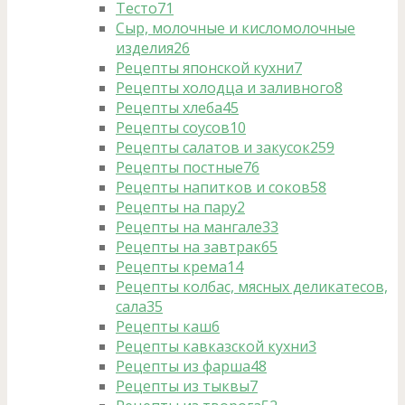
Тесто
71
Сыр, молочные и кисломолочные
изделия
26
Рецепты японской кухни
7
Рецепты холодца и заливного
8
Рецепты хлеба
45
Рецепты соусов
10
Рецепты салатов и закусок
259
Рецепты постные
76
Рецепты напитков и соков
58
Рецепты на пару
2
Рецепты на мангале
33
Рецепты на завтрак
65
Рецепты крема
14
Рецепты колбас, мясных деликатесов,
сала
35
Рецепты каш
6
Рецепты кавказской кухни
3
Рецепты из фарша
48
Рецепты из тыквы
7