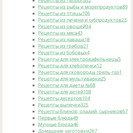
Рецепты из творога
52
Рецепты из рыбы и морепродуктов
89
Рецепты из птицы
106
Рецепты из печени и субпродуктов
23
Рецепты из овощей
94
Рецепты из мяса
43
Рецепты из лаваша
18
Рецепты из грибов
21
Рецепты из бобовых
4
Рецепты для электровафельницы
5
Рецепты для хлебопечки
12
Рецепты для сковороды гриль-газ
1
Рецепты для мультиварки
25
Рецепты для диеты №6
8
Рецепты для детей
108
Рецепты десертов
104
Рецепты выпечки
325
Рецепты блинов, оладий, сырников
67
Первые блюда
49
Мучные блюда
46
Домашние заготовки
267