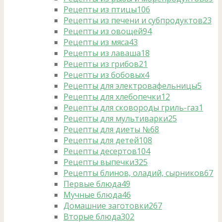
Рецепты из птицы
106
Рецепты из печени и субпродуктов
23
Рецепты из овощей
94
Рецепты из мяса
43
Рецепты из лаваша
18
Рецепты из грибов
21
Рецепты из бобовых
4
Рецепты для электровафельницы
5
Рецепты для хлебопечки
12
Рецепты для сковороды гриль-газ
1
Рецепты для мультиварки
25
Рецепты для диеты №6
8
Рецепты для детей
108
Рецепты десертов
104
Рецепты выпечки
325
Рецепты блинов, оладий, сырников
67
Первые блюда
49
Мучные блюда
46
Домашние заготовки
267
Вторые блюда
302