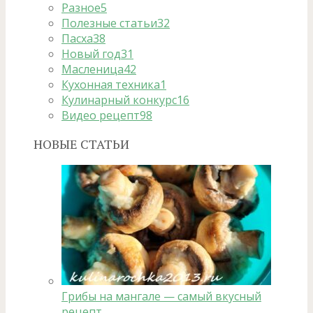
Разное
5
Полезные статьи
32
Пасха
38
Новый год
31
Масленица
42
Кухонная техника
1
Кулинарный конкурс
16
Видео рецепт
98
НОВЫЕ СТАТЬИ
Грибы на мангале — самый вкусный
рецепт …