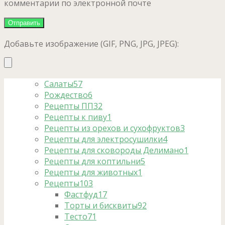
комментарии по электронной почте
Добавьте изображение (GIF, PNG, JPG, JPEG):
Салаты
57
Рождество
6
Рецепты ПП
32
Рецепты к пиву
1
Рецепты из орехов и сухофруктов
3
Рецепты для электросушилки
4
Рецепты для сковороды Делимано
1
Рецепты для коптильни
5
Рецепты для животных
1
Рецепты
103
Фастфуд
17
Торты и бисквиты
92
Тесто
71