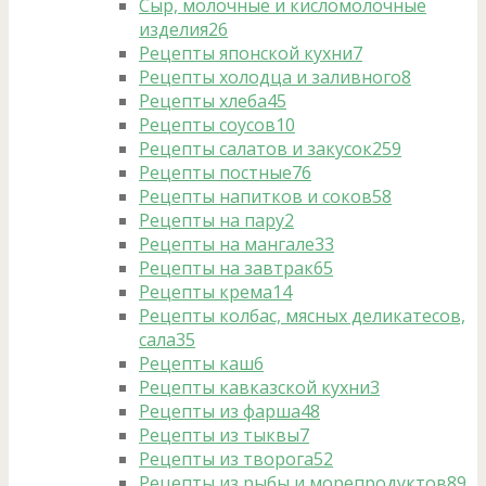
Сыр, молочные и кисломолочные
изделия
26
Рецепты японской кухни
7
Рецепты холодца и заливного
8
Рецепты хлеба
45
Рецепты соусов
10
Рецепты салатов и закусок
259
Рецепты постные
76
Рецепты напитков и соков
58
Рецепты на пару
2
Рецепты на мангале
33
Рецепты на завтрак
65
Рецепты крема
14
Рецепты колбас, мясных деликатесов,
сала
35
Рецепты каш
6
Рецепты кавказской кухни
3
Рецепты из фарша
48
Рецепты из тыквы
7
Рецепты из творога
52
Рецепты из рыбы и морепродуктов
89