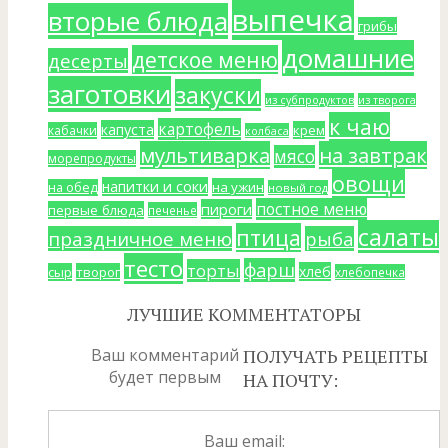
выпечка
вторые блюда
грибы
домашние
детское меню
десерты
заготовки
закуски
из субпродуктов
из творога
к чаю
картофель
капуста
крем
кабачки
колбаса
мультиварка
на завтрак
мясо
морепродукты
овощи
напитки и соки
на ужин
на обед
новый год
постное меню
пироги
первые блюда
печенье
салаты
птица
праздничное меню
рыба
тесто
фарш
торты
хлеб
сыр
творог
хлебопечка
ЛУЧШИЕ КОММЕНТАТОРЫ
Ваш комментарий
ПОЛУЧАТЬ РЕЦЕПТЫ
будет первым
НА ПОЧТУ:
Ваш email: