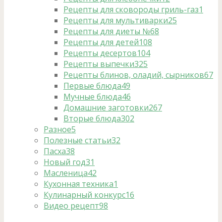
Рецепты для сковороды гриль-газ
1
Рецепты для мультиварки
25
Рецепты для диеты №6
8
Рецепты для детей
108
Рецепты десертов
104
Рецепты выпечки
325
Рецепты блинов, оладий, сырников
67
Первые блюда
49
Мучные блюда
46
Домашние заготовки
267
Вторые блюда
302
Разное
5
Полезные статьи
32
Пасха
38
Новый год
31
Масленица
42
Кухонная техника
1
Кулинарный конкурс
16
Видео рецепт
98