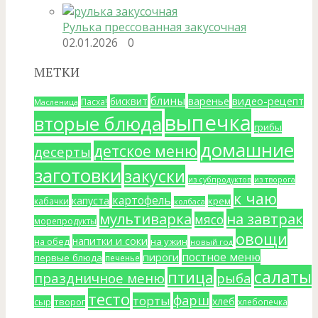
Рулька прессованная закусочная
02.01.2026
0
МЕТКИ
блины
варенье
видео-рецепт
бисквит
Пасха!
Масленица
выпечка
вторые блюда
грибы
домашние
детское меню
десерты
заготовки
закуски
из субпродуктов
из творога
к чаю
картофель
капуста
крем
кабачки
колбаса
мультиварка
на завтрак
мясо
морепродукты
овощи
напитки и соки
на ужин
на обед
новый год
постное меню
пироги
первые блюда
печенье
салаты
птица
праздничное меню
рыба
тесто
фарш
торты
хлеб
сыр
творог
хлебопечка