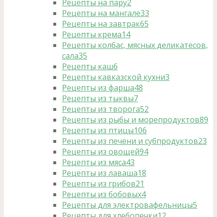
Рецепты на пару
2
Рецепты на мангале
33
Рецепты на завтрак
65
Рецепты крема
14
Рецепты колбас, мясных деликатесов,
сала
35
Рецепты каш
6
Рецепты кавказской кухни
3
Рецепты из фарша
48
Рецепты из тыквы
7
Рецепты из творога
52
Рецепты из рыбы и морепродуктов
89
Рецепты из птицы
106
Рецепты из печени и субпродуктов
23
Рецепты из овощей
94
Рецепты из мяса
43
Рецепты из лаваша
18
Рецепты из грибов
21
Рецепты из бобовых
4
Рецепты для электровафельницы
5
Рецепты для хлебопечки
12