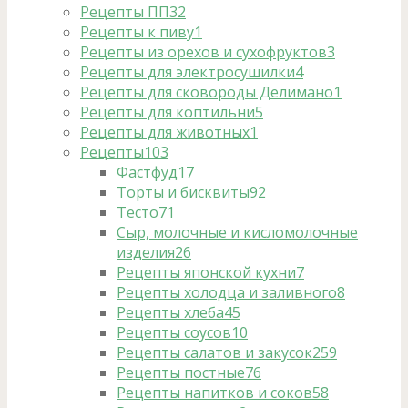
Рецепты ПП
32
Рецепты к пиву
1
Рецепты из орехов и сухофруктов
3
Рецепты для электросушилки
4
Рецепты для сковороды Делимано
1
Рецепты для коптильни
5
Рецепты для животных
1
Рецепты
103
Фастфуд
17
Торты и бисквиты
92
Тесто
71
Сыр, молочные и кисломолочные
изделия
26
Рецепты японской кухни
7
Рецепты холодца и заливного
8
Рецепты хлеба
45
Рецепты соусов
10
Рецепты салатов и закусок
259
Рецепты постные
76
Рецепты напитков и соков
58