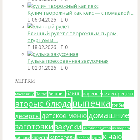
Кулич творожный как кекс — с помадкой …
06.04.2026
0
Блинный рулет с творожным сыром,
огурцом и …
18.02.2026
0
Рулька прессованная закусочная
02.01.2026
0
МЕТКИ
блины
варенье
видео-рецепт
бисквит
Пасха!
Масленица
выпечка
вторые блюда
грибы
домашние
детское меню
десерты
заготовки
закуски
из субпродуктов
из творога
к чаю
картофель
капуста
крем
кабачки
колбаса