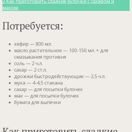
2
Как приготовить сладкие булочки с сахаром и
маком:
Потребуется:
кефир — 800 мл.
масло растительное — 100-150 мл. + для
смазывания противня
соль — 2 ч.л.
сахар — 2 ст.л.
дрожжи быстродействующие — 2,5 ч.л.
мука — 4-4,5 стакана
сахар — для посыпки булочек
мак — для посыпки булочек
бумага для выпечки
Как приготовить сладкие