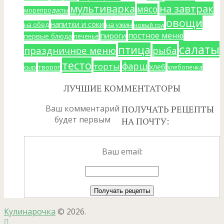
мультиварка
на завтрак
мясо
морепродукты
овощи
напитки и соки
на ужин
на обед
новый год
постное меню
пироги
первые блюда
печенье
салаты
птица
праздничное меню
рыба
тесто
фарш
торты
хлеб
сыр
творог
хлебопечка
ЛУЧШИЕ КОММЕНТАТОРЫ
Ваш комментарий
ПОЛУЧАТЬ РЕЦЕПТЫ
будет первым
НА ПОЧТУ:
Ваш email:
Кулинарочка
© 2026.