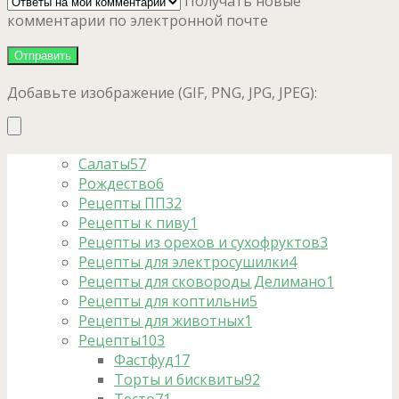
Получать новые
комментарии по электронной почте
Добавьте изображение (GIF, PNG, JPG, JPEG):
Салаты
57
Рождество
6
Рецепты ПП
32
Рецепты к пиву
1
Рецепты из орехов и сухофруктов
3
Рецепты для электросушилки
4
Рецепты для сковороды Делимано
1
Рецепты для коптильни
5
Рецепты для животных
1
Рецепты
103
Фастфуд
17
Торты и бисквиты
92