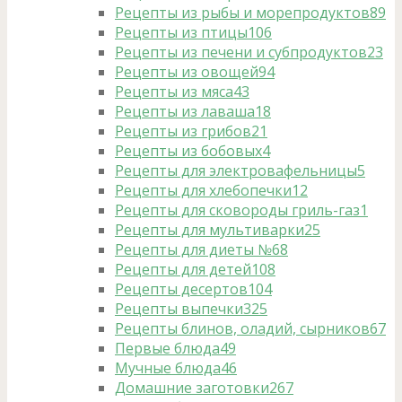
Рецепты из рыбы и морепродуктов
89
Рецепты из птицы
106
Рецепты из печени и субпродуктов
23
Рецепты из овощей
94
Рецепты из мяса
43
Рецепты из лаваша
18
Рецепты из грибов
21
Рецепты из бобовых
4
Рецепты для электровафельницы
5
Рецепты для хлебопечки
12
Рецепты для сковороды гриль-газ
1
Рецепты для мультиварки
25
Рецепты для диеты №6
8
Рецепты для детей
108
Рецепты десертов
104
Рецепты выпечки
325
Рецепты блинов, оладий, сырников
67
Первые блюда
49
Мучные блюда
46
Домашние заготовки
267