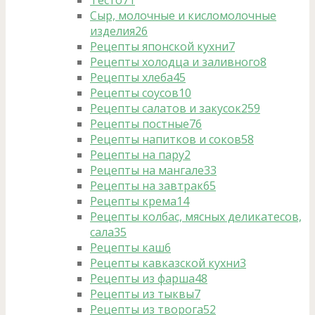
Тесто
71
Сыр, молочные и кисломолочные
изделия
26
Рецепты японской кухни
7
Рецепты холодца и заливного
8
Рецепты хлеба
45
Рецепты соусов
10
Рецепты салатов и закусок
259
Рецепты постные
76
Рецепты напитков и соков
58
Рецепты на пару
2
Рецепты на мангале
33
Рецепты на завтрак
65
Рецепты крема
14
Рецепты колбас, мясных деликатесов,
сала
35
Рецепты каш
6
Рецепты кавказской кухни
3
Рецепты из фарша
48
Рецепты из тыквы
7
Рецепты из творога
52