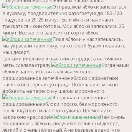
Полученной массой начиняем наши яблоки.
Отправляем яблоки запекаться
в духовку, предварительно разогретую до 180-200
градусов на 20-25 минут. Если яблоки начинают
трескаться – они готовы. Мои яблоки запекались 25
минут. Всё же это зависит от сорта яблок.
Пока яблоки у нас запекались,
мы украсили тарелочку, на которой будем подавать
наш десерт.
Целыми вишнями я выложила сердце, а веточками
мяты сделала стрелу.
Когда наши
яблоки запеклись, выкладываем одно
фаршированное запечённое яблоко с ароматной
начинкой в середину сердца. Пожеланию, можно
добавить на тарелочку шарик мороженого.
Я подавала запечённые
фаршированные яблоки просто, без мороженого,
после вкусного и плотного ужина. Посмотрите —
какое оно красивое!
Нам очень
понравились яблоки, получился отличный десерт,
лёгкий и очень полезный. А на разрезе видно, что