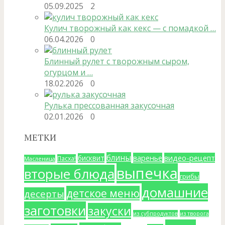
05.09.2025
2
Кулич творожный как кекс — с помадкой …
06.04.2026
0
Блинный рулет с творожным сыром,
огурцом и …
18.02.2026
0
Рулька прессованная закусочная
02.01.2026
0
МЕТКИ
блины
варенье
видео-рецепт
бисквит
Пасха!
Масленица
выпечка
вторые блюда
грибы
домашние
детское меню
десерты
заготовки
закуски
из субпродуктов
из творога