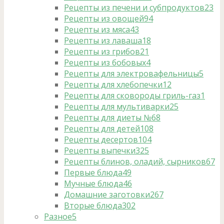
Рецепты из печени и субпродуктов
23
Рецепты из овощей
94
Рецепты из мяса
43
Рецепты из лаваша
18
Рецепты из грибов
21
Рецепты из бобовых
4
Рецепты для электровафельницы
5
Рецепты для хлебопечки
12
Рецепты для сковороды гриль-газ
1
Рецепты для мультиварки
25
Рецепты для диеты №6
8
Рецепты для детей
108
Рецепты десертов
104
Рецепты выпечки
325
Рецепты блинов, оладий, сырников
67
Первые блюда
49
Мучные блюда
46
Домашние заготовки
267
Вторые блюда
302
Разное
5