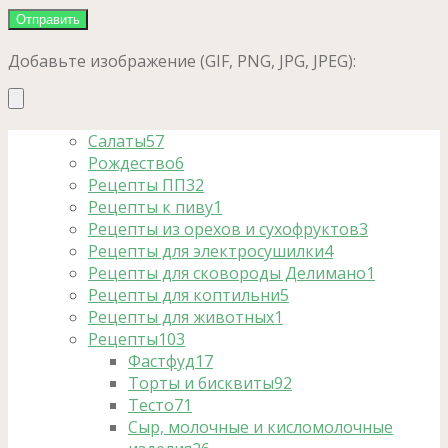
Добавьте изображение (GIF, PNG, JPG, JPEG):
Салаты
57
Рождество
6
Рецепты ПП
32
Рецепты к пиву
1
Рецепты из орехов и сухофруктов
3
Рецепты для электросушилки
4
Рецепты для сковороды Делимано
1
Рецепты для коптильни
5
Рецепты для животных
1
Рецепты
103
Фастфуд
17
Торты и бисквиты
92
Тесто
71
Сыр, молочные и кисломолочные