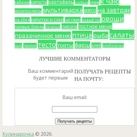
к чаю
картофель
капуста
крем
кабачки
колбаса
мультиварка
на завтрак
мясо
морепродукты
овощи
напитки и соки
на ужин
на обед
новый год
постное меню
пироги
первые блюда
печенье
салаты
птица
праздничное меню
рыба
тесто
фарш
торты
хлеб
сыр
творог
хлебопечка
ЛУЧШИЕ КОММЕНТАТОРЫ
Ваш комментарий
ПОЛУЧАТЬ РЕЦЕПТЫ
будет первым
НА ПОЧТУ:
Ваш email:
Кулинарочка
© 2026.