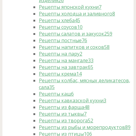
изделия
26
Рецепты японской кухни
7
Рецепты холодца и заливного
8
Рецепты хлеба
45
Рецепты соусов
10
Рецепты салатов и закусок
259
Рецепты постные
76
Рецепты напитков и соков
58
Рецепты на пару
2
Рецепты на мангале
33
Рецепты на завтрак
65
Рецепты крема
14
Рецепты колбас, мясных деликатесов,
сала
35
Рецепты каш
6
Рецепты кавказской кухни
3
Рецепты из фарша
48
Рецепты из тыквы
7
Рецепты из творога
52
Рецепты из рыбы и морепродуктов
89
Рецепты из птицы
106