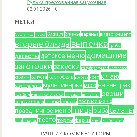
Рулька прессованная закусочная
02.01.2026
0
МЕТКИ
блины
варенье
видео-рецепт
бисквит
Пасха!
Масленица
выпечка
вторые блюда
грибы
домашние
детское меню
десерты
заготовки
закуски
из субпродуктов
из творога
к чаю
картофель
капуста
крем
кабачки
колбаса
мультиварка
на завтрак
мясо
морепродукты
овощи
напитки и соки
на ужин
на обед
новый год
постное меню
пироги
первые блюда
печенье
салаты
птица
праздничное меню
рыба
тесто
фарш
торты
хлеб
сыр
творог
хлебопечка
ЛУЧШИЕ КОММЕНТАТОРЫ