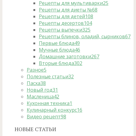
Рецепты для мультиварки
25
Рецепты для диеты №6
8
Рецепты для детей
108
Рецепты десертов
104
Рецепты выпечки
325
Рецепты блинов, оладий, сырников
67
Первые блюда
49
Мучные блюда
46
Домашние заготовки
267
Вторые блюда
302
Разное
5
Полезные статьи
32
Пасха
38
Новый год
31
Масленица
42
Кухонная техника
1
Кулинарный конкурс
16
Видео рецепт
98
НОВЫЕ СТАТЬИ