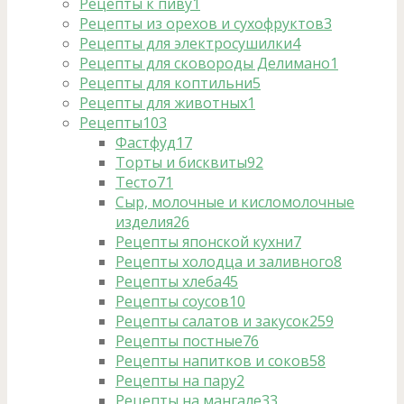
Рецепты к пиву
1
Рецепты из орехов и сухофруктов
3
Рецепты для электросушилки
4
Рецепты для сковороды Делимано
1
Рецепты для коптильни
5
Рецепты для животных
1
Рецепты
103
Фастфуд
17
Торты и бисквиты
92
Тесто
71
Сыр, молочные и кисломолочные
изделия
26
Рецепты японской кухни
7
Рецепты холодца и заливного
8
Рецепты хлеба
45
Рецепты соусов
10
Рецепты салатов и закусок
259
Рецепты постные
76
Рецепты напитков и соков
58
Рецепты на пару
2
Рецепты на мангале
33