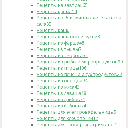
Рецепты на завтрак
65
Рецепты крема
14
Рецепты колбас, мясных деликатесов,
сала
35
Рецепты каш
6
Рецепты кавказской кухни
3
Рецепты из фарша
48
Рецепты из тыквы
7
Рецепты из творога
52
Рецепты из рыбы и морепродуктов
89
Рецепты из птицы
106
Рецепты из печени и субпродуктов
23
Рецепты из овощей
94
Рецепты из мяса
43
Рецепты из лаваша
18
Рецепты из грибов
21
Рецепты из бобовых
4
Рецепты для электровафельницы
5
Рецепты для хлебопечки
12
Рецепты для сковороды гриль-газ
1