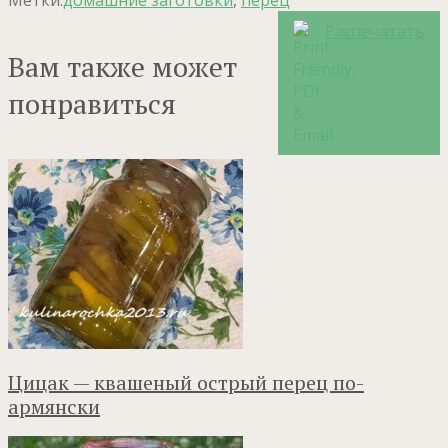
Распечатать
Вам также может
понравиться
Цицак — квашеный острый перец по-
армянски