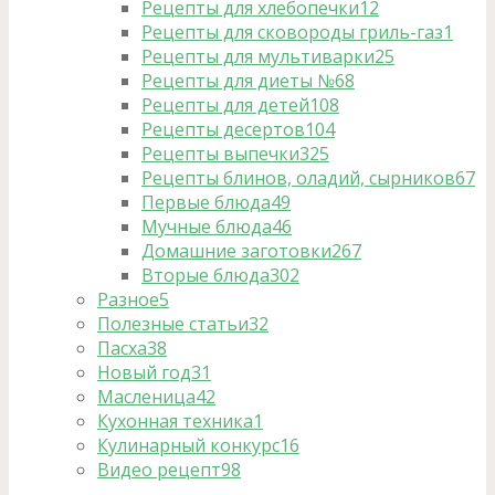
Рецепты для хлебопечки
12
Рецепты для сковороды гриль-газ
1
Рецепты для мультиварки
25
Рецепты для диеты №6
8
Рецепты для детей
108
Рецепты десертов
104
Рецепты выпечки
325
Рецепты блинов, оладий, сырников
67
Первые блюда
49
Мучные блюда
46
Домашние заготовки
267
Вторые блюда
302
Разное
5
Полезные статьи
32
Пасха
38
Новый год
31
Масленица
42
Кухонная техника
1
Кулинарный конкурс
16
Видео рецепт
98