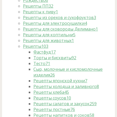
Рождество
6
Рецепты ПП
32
Рецепты к пиву
1
Рецепты из орехов и сухофруктов
3
Рецепты для электросушилки
4
Рецепты для сковороды Делимано
1
Рецепты для коптильни
5
Рецепты для животных
1
Рецепты
103
Фастфуд
17
Торты и бисквиты
92
Тесто
71
Сыр, молочные и кисломолочные
изделия
26
Рецепты японской кухни
7
Рецепты холодца и заливного
8
Рецепты хлеба
45
Рецепты соусов
10
Рецепты салатов и закусок
259
Рецепты постные
76
Рецепты напитков и соков
58