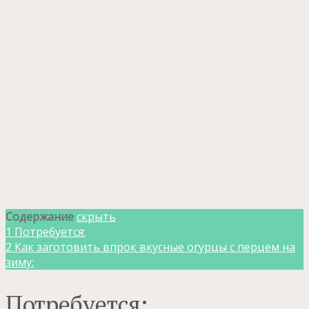
Содержание
скрыть
1
Потребуется:
2
Как заготовить впрок вкусные огурцы с перцем на
зиму:
Потребуется: