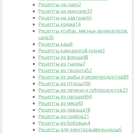
Рецепты на пару
2
Рецепты на мангале
33
Рецепты на завтрак
65
Рецепты крема
14
Рецепты колбас, мясных деликатесов,
сала
35
Рецепты каш
6
Рецепты кавказской кухни
3
Рецепты из фарша
48
Рецепты из тыквы
7
Рецепты из творога
52
Рецепты из рыбы и морепродуктов
89
Рецепты из птицы
106
Рецепты из печени и субпродуктов
23
Рецепты из овощей
94
Рецепты из мяса
43
Рецепты из лаваша
18
Рецепты из грибов
21
Рецепты из бобовых
4
Рецепты для электровафельницы
5