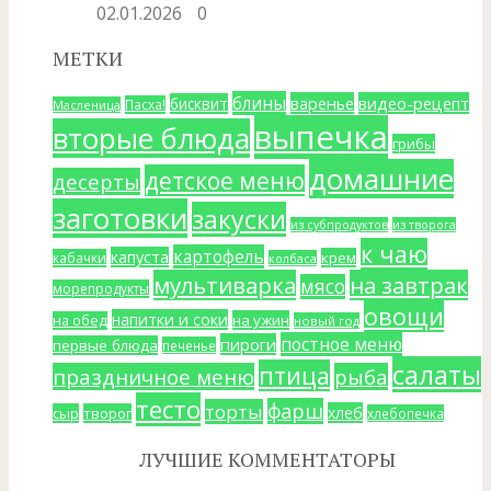
02.01.2026
0
МЕТКИ
блины
варенье
видео-рецепт
бисквит
Пасха!
Масленица
выпечка
вторые блюда
грибы
домашние
детское меню
десерты
заготовки
закуски
из субпродуктов
из творога
к чаю
картофель
капуста
крем
кабачки
колбаса
мультиварка
на завтрак
мясо
морепродукты
овощи
напитки и соки
на ужин
на обед
новый год
постное меню
пироги
первые блюда
печенье
салаты
птица
праздничное меню
рыба
тесто
фарш
торты
хлеб
сыр
творог
хлебопечка
ЛУЧШИЕ КОММЕНТАТОРЫ