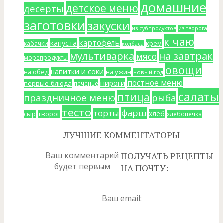
домашние
детское меню
десерты
заготовки
закуски
из субпродуктов
из творога
к чаю
картофель
капуста
крем
кабачки
колбаса
мультиварка
на завтрак
мясо
морепродукты
овощи
напитки и соки
на ужин
на обед
новый год
постное меню
пироги
первые блюда
печенье
салаты
птица
праздничное меню
рыба
тесто
фарш
торты
хлеб
сыр
творог
хлебопечка
ЛУЧШИЕ КОММЕНТАТОРЫ
Ваш комментарий
ПОЛУЧАТЬ РЕЦЕПТЫ
будет первым
НА ПОЧТУ:
Ваш email: