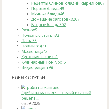
Рецепты блинов, оладий, сырников
67
Первые блюда
49
Мучные блюда
46
Домашние заготовки
267
Вторые блюда
302
Разное
5
Полезные статьи
32
Пасха
38
Новый год
31
Масленица
42
Кухонная техника
1
Кулинарный конкурс
16
Видео рецепт
98
НОВЫЕ СТАТЬИ
Грибы на мангале — самый вкусный
рецепт …
05.09.2025