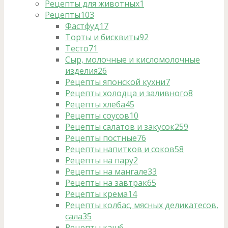
Рецепты для животных
1
Рецепты
103
Фастфуд
17
Торты и бисквиты
92
Тесто
71
Сыр, молочные и кисломолочные
изделия
26
Рецепты японской кухни
7
Рецепты холодца и заливного
8
Рецепты хлеба
45
Рецепты соусов
10
Рецепты салатов и закусок
259
Рецепты постные
76
Рецепты напитков и соков
58
Рецепты на пару
2
Рецепты на мангале
33
Рецепты на завтрак
65
Рецепты крема
14
Рецепты колбас, мясных деликатесов,
сала
35
Рецепты каш
6