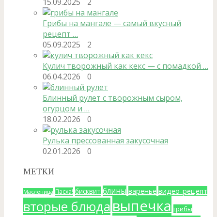
15.09.2025
2
Грибы на мангале — самый вкусный
рецепт …
05.09.2025
2
Кулич творожный как кекс — с помадкой …
06.04.2026
0
Блинный рулет с творожным сыром,
огурцом и …
18.02.2026
0
Рулька прессованная закусочная
02.01.2026
0
МЕТКИ
блины
варенье
видео-рецепт
бисквит
Пасха!
Масленица
выпечка
вторые блюда
грибы