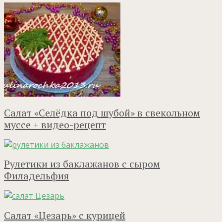
Салат «Селёдка под шубой» в свекольном
муссе + видео-рецепт
Рулетики из баклажанов с сыром
Филадельфия
Салат «Цезарь» с курицей