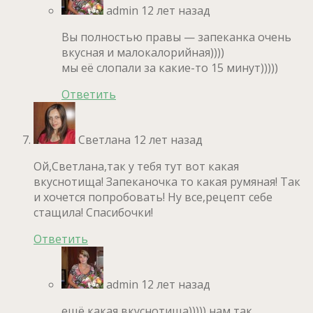
admin
12 лет назад
Вы полностью правы — запеканка очень
вкусная и малокалорийная))))
мы её слопали за какие-то 15 минут)))))
Ответить
Светлана
12 лет назад
Ой,Светлана,так у тебя тут вот какая
вкуснотища! Запеканочка то какая румяная! Так
и хочется попробовать! Ну все,рецепт себе
стащила! Спасибочки!
Ответить
admin
12 лет назад
ещё какая вкуснотища))))) нам так