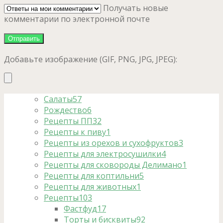
Получать новые
комментарии по электронной почте
Добавьте изображение (GIF, PNG, JPG, JPEG):
Салаты
57
Рождество
6
Рецепты ПП
32
Рецепты к пиву
1
Рецепты из орехов и сухофруктов
3
Рецепты для электросушилки
4
Рецепты для сковороды Делимано
1
Рецепты для коптильни
5
Рецепты для животных
1
Рецепты
103
Фастфуд
17
Торты и бисквиты
92