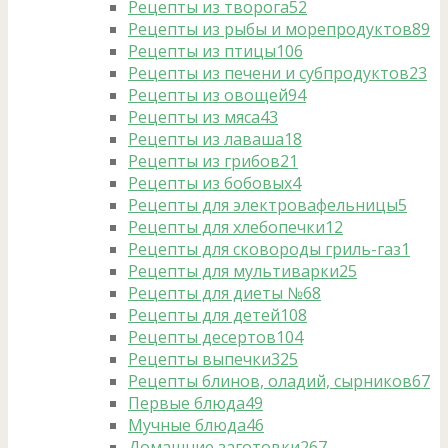
Рецепты из творога
52
Рецепты из рыбы и морепродуктов
89
Рецепты из птицы
106
Рецепты из печени и субпродуктов
23
Рецепты из овощей
94
Рецепты из мяса
43
Рецепты из лаваша
18
Рецепты из грибов
21
Рецепты из бобовых
4
Рецепты для электровафельницы
5
Рецепты для хлебопечки
12
Рецепты для сковороды гриль-газ
1
Рецепты для мультиварки
25
Рецепты для диеты №6
8
Рецепты для детей
108
Рецепты десертов
104
Рецепты выпечки
325
Рецепты блинов, оладий, сырников
67
Первые блюда
49
Мучные блюда
46
Домашние заготовки
267