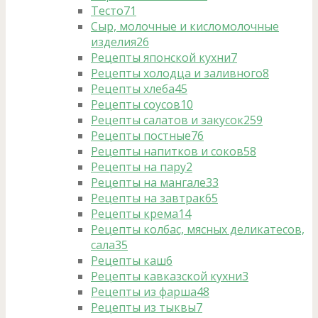
Тесто
71
Сыр, молочные и кисломолочные
изделия
26
Рецепты японской кухни
7
Рецепты холодца и заливного
8
Рецепты хлеба
45
Рецепты соусов
10
Рецепты салатов и закусок
259
Рецепты постные
76
Рецепты напитков и соков
58
Рецепты на пару
2
Рецепты на мангале
33
Рецепты на завтрак
65
Рецепты крема
14
Рецепты колбас, мясных деликатесов,
сала
35
Рецепты каш
6
Рецепты кавказской кухни
3
Рецепты из фарша
48
Рецепты из тыквы
7