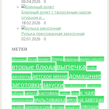
06.04.2026
0
Блинный рулет с творожным сыром,
огурцом и …
18.02.2026
0
Рулька прессованная закусочная
02.01.2026
0
МЕТКИ
блины
варенье
видео-рецепт
бисквит
Пасха!
Масленица
выпечка
вторые блюда
грибы
домашние
детское меню
десерты
заготовки
закуски
из субпродуктов
из творога
к чаю
картофель
капуста
крем
кабачки
колбаса
мультиварка
на завтрак
мясо
морепродукты
овощи
напитки и соки
на ужин
на обед
новый год