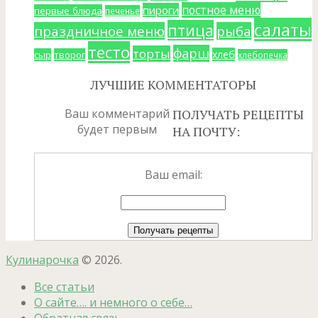
постное меню
пироги
первые блюда
печенье
салаты
птица
праздничное меню
рыба
тесто
фарш
торты
хлеб
сыр
творог
хлебопечка
ЛУЧШИЕ КОММЕНТАТОРЫ
Ваш комментарий
ПОЛУЧАТЬ РЕЦЕПТЫ
будет первым
НА ПОЧТУ:
Ваш email:
Кулинарочка
© 2026.
Все статьи
О сайте…. и немного о себе…
Обратная связь