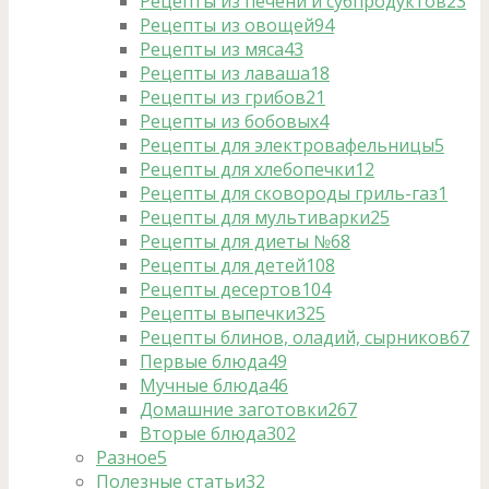
Рецепты из печени и субпродуктов
23
Рецепты из овощей
94
Рецепты из мяса
43
Рецепты из лаваша
18
Рецепты из грибов
21
Рецепты из бобовых
4
Рецепты для электровафельницы
5
Рецепты для хлебопечки
12
Рецепты для сковороды гриль-газ
1
Рецепты для мультиварки
25
Рецепты для диеты №6
8
Рецепты для детей
108
Рецепты десертов
104
Рецепты выпечки
325
Рецепты блинов, оладий, сырников
67
Первые блюда
49
Мучные блюда
46
Домашние заготовки
267
Вторые блюда
302
Разное
5
Полезные статьи
32