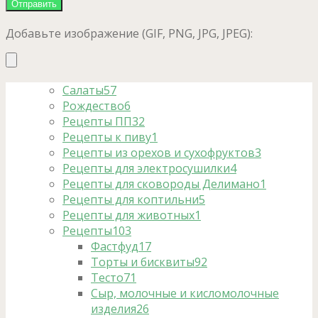
Добавьте изображение (GIF, PNG, JPG, JPEG):
Салаты
57
Рождество
6
Рецепты ПП
32
Рецепты к пиву
1
Рецепты из орехов и сухофруктов
3
Рецепты для электросушилки
4
Рецепты для сковороды Делимано
1
Рецепты для коптильни
5
Рецепты для животных
1
Рецепты
103
Фастфуд
17
Торты и бисквиты
92
Тесто
71
Сыр, молочные и кисломолочные
изделия
26