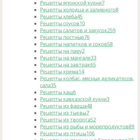
Рецепты японской кухни
7
Рецепты холодца и заливного
8
Рецепты хлеба
45
Рецепты соусов
10
Рецепты салатов и закусок
259
Рецепты постные
76
Рецепты напитков и соков
58
Рецепты на пару
2
Рецепты на мангале
33
Рецепты на завтрак
65
Рецепты крема
14
Рецепты колбас, мясных деликатесов,
сала
35
Рецепты каш
6
Рецепты кавказской кухни
3
Рецепты из фарша
48
Рецепты из тыквы
7
Рецепты из творога
52
Рецепты из рыбы и морепродуктов
89
Рецепты из птицы
106