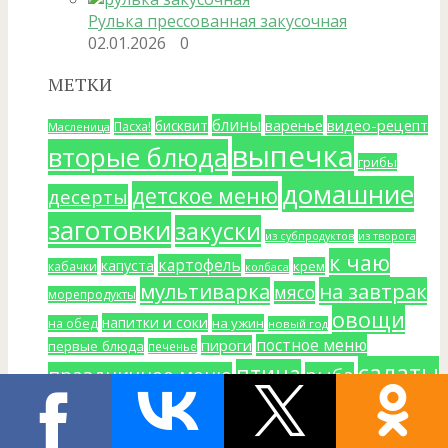
Рулька прессованная закусочная
02.01.2026
0
МЕТКИ
блины
варенье
видео-рецепт
бисквит
Пасха!
Масленица
выпечка
вторые блюда
грибы
домашние
детское меню
десерты
заготовки
закуски
из субпродуктов
из творога
к чаю
картофель
капуста
крем
кабачки
колбаса
мультиварка
на завтрак
мясо
морепродукты
овощи
напитки и соки
на ужин
на обед
новый год
постное меню
пироги
первые блюда
печенье
салаты
птица
праздничное меню
рыба
тесто
фарш
торты
хлеб
сыр
творог
хлебопечка