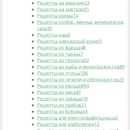
Рецепты на мангале
33
Рецепты на завтрак
65
Рецепты крема
14
Рецепты колбас, мясных деликатесов,
сала
35
Рецепты каш
6
Рецепты кавказской кухни
3
Рецепты из фарша
48
Рецепты из тыквы
7
Рецепты из творога
52
Рецепты из рыбы и морепродуктов
89
Рецепты из птицы
106
Рецепты из печени и субпродуктов
23
Рецепты из овощей
94
Рецепты из мяса
43
Рецепты из лаваша
18
Рецепты из грибов
21
Рецепты из бобовых
4
Рецепты для электровафельницы
5
Рецепты для хлебопечки
12