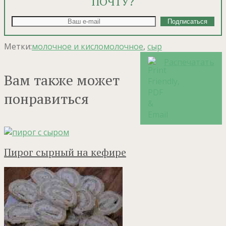
ПОЧТУ?
Метки:
молочное и кисломолочное
,
сыр
Распечатать
Вам также может
понравиться
Пирог сырный на кефире