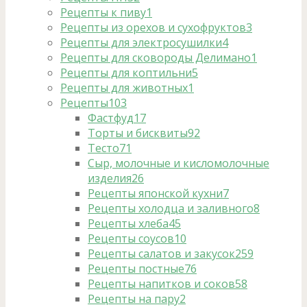
Рецепты к пиву
1
Рецепты из орехов и сухофруктов
3
Рецепты для электросушилки
4
Рецепты для сковороды Делимано
1
Рецепты для коптильни
5
Рецепты для животных
1
Рецепты
103
Фастфуд
17
Торты и бисквиты
92
Тесто
71
Сыр, молочные и кисломолочные
изделия
26
Рецепты японской кухни
7
Рецепты холодца и заливного
8
Рецепты хлеба
45
Рецепты соусов
10
Рецепты салатов и закусок
259
Рецепты постные
76
Рецепты напитков и соков
58
Рецепты на пару
2