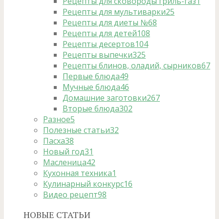
Рецепты для сковороды гриль-газ
1
Рецепты для мультиварки
25
Рецепты для диеты №6
8
Рецепты для детей
108
Рецепты десертов
104
Рецепты выпечки
325
Рецепты блинов, оладий, сырников
67
Первые блюда
49
Мучные блюда
46
Домашние заготовки
267
Вторые блюда
302
Разное
5
Полезные статьи
32
Пасха
38
Новый год
31
Масленица
42
Кухонная техника
1
Кулинарный конкурс
16
Видео рецепт
98
НОВЫЕ СТАТЬИ