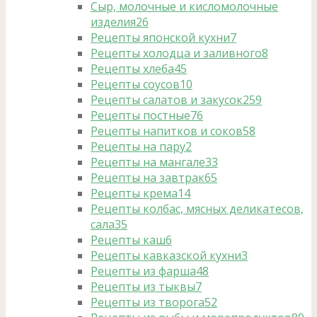
Сыр, молочные и кисломолочные
изделия
26
Рецепты японской кухни
7
Рецепты холодца и заливного
8
Рецепты хлеба
45
Рецепты соусов
10
Рецепты салатов и закусок
259
Рецепты постные
76
Рецепты напитков и соков
58
Рецепты на пару
2
Рецепты на мангале
33
Рецепты на завтрак
65
Рецепты крема
14
Рецепты колбас, мясных деликатесов,
сала
35
Рецепты каш
6
Рецепты кавказской кухни
3
Рецепты из фарша
48
Рецепты из тыквы
7
Рецепты из творога
52