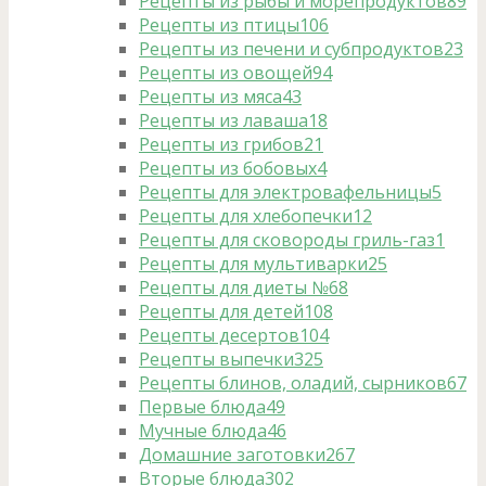
Рецепты из рыбы и морепродуктов
89
Рецепты из птицы
106
Рецепты из печени и субпродуктов
23
Рецепты из овощей
94
Рецепты из мяса
43
Рецепты из лаваша
18
Рецепты из грибов
21
Рецепты из бобовых
4
Рецепты для электровафельницы
5
Рецепты для хлебопечки
12
Рецепты для сковороды гриль-газ
1
Рецепты для мультиварки
25
Рецепты для диеты №6
8
Рецепты для детей
108
Рецепты десертов
104
Рецепты выпечки
325
Рецепты блинов, оладий, сырников
67
Первые блюда
49
Мучные блюда
46
Домашние заготовки
267
Вторые блюда
302