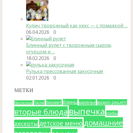
Кулич творожный как кекс — с помадкой …
06.04.2026
0
Блинный рулет с творожным сыром,
огурцом и …
18.02.2026
0
Рулька прессованная закусочная
02.01.2026
0
МЕТКИ
блины
варенье
видео-рецепт
бисквит
Пасха!
Масленица
выпечка
вторые блюда
грибы
домашние
детское меню
десерты