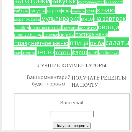
заготовки
закуски
из субпродуктов
из творога
к чаю
картофель
капуста
крем
кабачки
колбаса
мультиварка
на завтрак
мясо
морепродукты
овощи
напитки и соки
на ужин
на обед
новый год
постное меню
пироги
первые блюда
печенье
салаты
птица
праздничное меню
рыба
тесто
фарш
торты
хлеб
сыр
творог
хлебопечка
ЛУЧШИЕ КОММЕНТАТОРЫ
Ваш комментарий
ПОЛУЧАТЬ РЕЦЕПТЫ
будет первым
НА ПОЧТУ:
Ваш email: