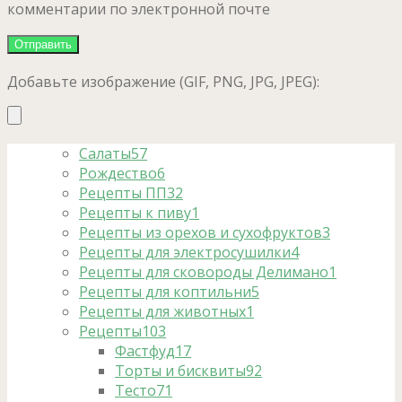
комментарии по электронной почте
Добавьте изображение (GIF, PNG, JPG, JPEG):
Салаты
57
Рождество
6
Рецепты ПП
32
Рецепты к пиву
1
Рецепты из орехов и сухофруктов
3
Рецепты для электросушилки
4
Рецепты для сковороды Делимано
1
Рецепты для коптильни
5
Рецепты для животных
1
Рецепты
103
Фастфуд
17
Торты и бисквиты
92
Тесто
71