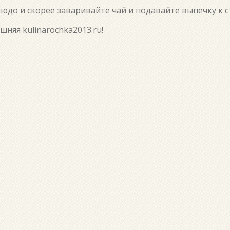
до и скорее заваривайте чай и подавайте выпечку к с
няя kulinarochka2013.ru!