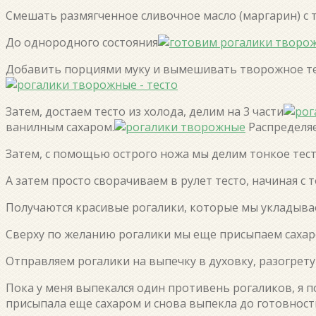
Смешать размягченное сливочное масло (маргарин) с
До однородного состояния
Добавить порциями муку и вымешивать творожное те
Затем, достаем тесто из холода, делим на 3 части
ванилным сахаром.
Распределяе
Затем, с помощью острого ножа мы делим тонкое тест
А затем просто сворачиваем в рулет тесто, начиная с 
Получаются красивые рогалики, которые мы укладыва
Сверху по желанию рогалики мы еще присыпаем сахаро
Отправляем рогалики на выпечку в духовку, разогрету
Пока у меня выпекался один противень рогаликов, я 
присыпала еще сахаром и снова выпекла до готовност