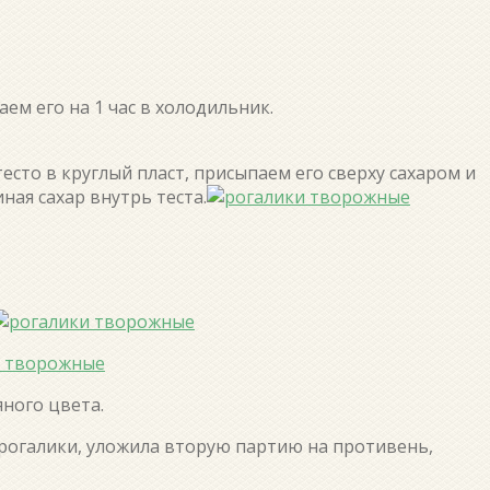
аем его на 1 час в холодильник.
тесто в круглый пласт, присыпаем его сверху сахаром и
ная сахар внутрь теста.
яного цвета.
 рогалики, уложила вторую партию на противень,