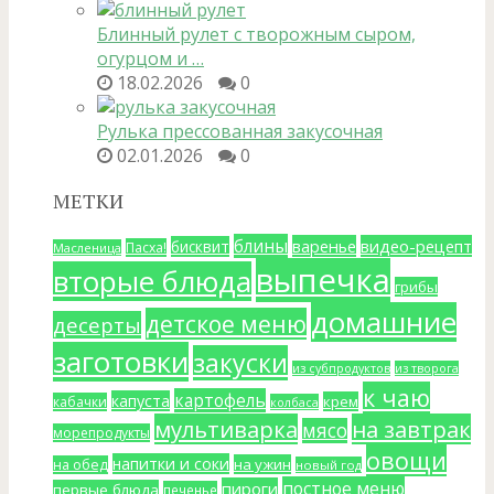
Блинный рулет с творожным сыром,
огурцом и …
18.02.2026
0
Рулька прессованная закусочная
02.01.2026
0
МЕТКИ
блины
варенье
видео-рецепт
бисквит
Пасха!
Масленица
выпечка
вторые блюда
грибы
домашние
детское меню
десерты
заготовки
закуски
из субпродуктов
из творога
к чаю
картофель
капуста
крем
кабачки
колбаса
мультиварка
на завтрак
мясо
морепродукты
овощи
напитки и соки
на ужин
на обед
новый год
постное меню
пироги
первые блюда
печенье