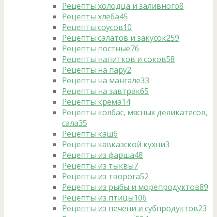
Рецепты холодца и заливного
8
Рецепты хлеба
45
Рецепты соусов
10
Рецепты салатов и закусок
259
Рецепты постные
76
Рецепты напитков и соков
58
Рецепты на пару
2
Рецепты на мангале
33
Рецепты на завтрак
65
Рецепты крема
14
Рецепты колбас, мясных деликатесов,
сала
35
Рецепты каш
6
Рецепты кавказской кухни
3
Рецепты из фарша
48
Рецепты из тыквы
7
Рецепты из творога
52
Рецепты из рыбы и морепродуктов
89
Рецепты из птицы
106
Рецепты из печени и субпродуктов
23