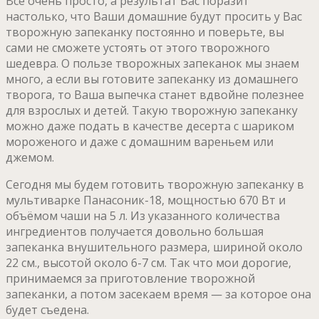
Всё очень просто, а результат Вас поразит
настолько, что Ваши домашние будут просить у Вас
творожную запеканку постоянно и поверьте, вы
сами не сможете устоять от этого творожного
шедевра. О пользе творожных запеканок мы знаем
много, а если вы готовите запеканку из домашнего
творога, то Ваша выпечка станет вдвойне полезнее
для взрослых и детей. Такую творожную запеканку
можно даже подать в качестве десерта с шариком
мороженого и даже с домашним вареньем или
джемом.
Сегодня мы будем готовить творожную запеканку в
мультиварке Панасоник-18, мощностью 670 Вт и
объёмом чаши на 5 л. Из указанного количества
ингредиентов получается довольно большая
запеканка внушительного размера, шириной около
22 см., высотой около 6-7 см. Так что мои дорогие,
принимаемся за приготовление творожной
запеканки, а потом засекаем время — за которое она
будет съедена.