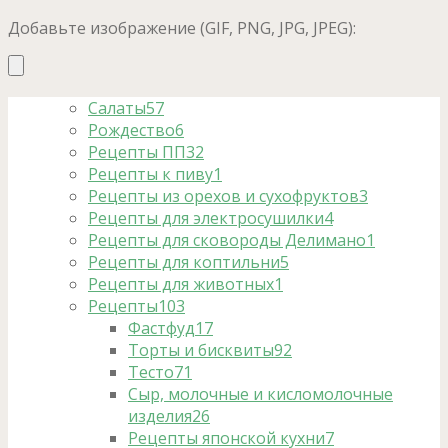
Добавьте изображение (GIF, PNG, JPG, JPEG):
Салаты
57
Рождество
6
Рецепты ПП
32
Рецепты к пиву
1
Рецепты из орехов и сухофруктов
3
Рецепты для электросушилки
4
Рецепты для сковороды Делимано
1
Рецепты для коптильни
5
Рецепты для животных
1
Рецепты
103
Фастфуд
17
Торты и бисквиты
92
Тесто
71
Сыр, молочные и кисломолочные
изделия
26
Рецепты японской кухни
7