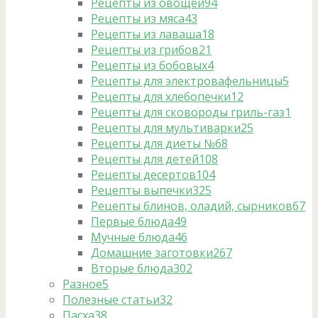
Рецепты из овощей
94
Рецепты из мяса
43
Рецепты из лаваша
18
Рецепты из грибов
21
Рецепты из бобовых
4
Рецепты для электровафельницы
5
Рецепты для хлебопечки
12
Рецепты для сковороды гриль-газ
1
Рецепты для мультиварки
25
Рецепты для диеты №6
8
Рецепты для детей
108
Рецепты десертов
104
Рецепты выпечки
325
Рецепты блинов, оладий, сырников
67
Первые блюда
49
Мучные блюда
46
Домашние заготовки
267
Вторые блюда
302
Разное
5
Полезные статьи
32
Пасха
38