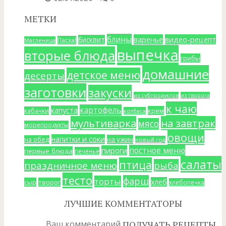
МЕТКИ
блины
варенье
видео-рецепт
бисквит
Пасха!
Масленица
выпечка
вторые блюда
грибы
домашние
детское меню
десерты
заготовки
закуски
из субпродуктов
из творога
к чаю
картофель
капуста
крем
кабачки
колбаса
мультиварка
на завтрак
мясо
морепродукты
овощи
напитки и соки
на ужин
на обед
новый год
постное меню
пироги
первые блюда
печенье
салаты
птица
праздничное меню
рыба
тесто
фарш
торты
хлеб
сыр
творог
хлебопечка
ЛУЧШИЕ КОММЕНТАТОРЫ
Ваш комментарий
ПОЛУЧАТЬ РЕЦЕПТЫ