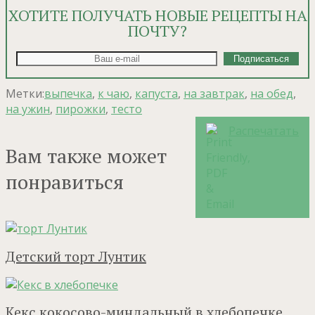
ХОТИТЕ ПОЛУЧАТЬ НОВЫЕ РЕЦЕПТЫ НА
ПОЧТУ?
Метки:
выпечка
,
к чаю
,
капуста
,
на завтрак
,
на обед
,
на ужин
,
пирожки
,
тесто
Распечатать
Вам также может
понравиться
Детский торт Лунтик
Кекс кокосово-миндальный в хлебопечке