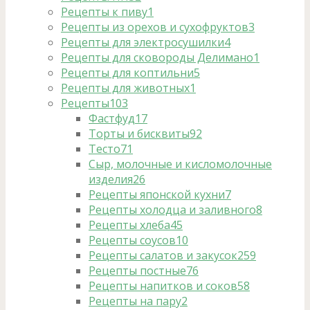
Рецепты к пиву
1
Рецепты из орехов и сухофруктов
3
Рецепты для электросушилки
4
Рецепты для сковороды Делимано
1
Рецепты для коптильни
5
Рецепты для животных
1
Рецепты
103
Фастфуд
17
Торты и бисквиты
92
Тесто
71
Сыр, молочные и кисломолочные
изделия
26
Рецепты японской кухни
7
Рецепты холодца и заливного
8
Рецепты хлеба
45
Рецепты соусов
10
Рецепты салатов и закусок
259
Рецепты постные
76
Рецепты напитков и соков
58
Рецепты на пару
2