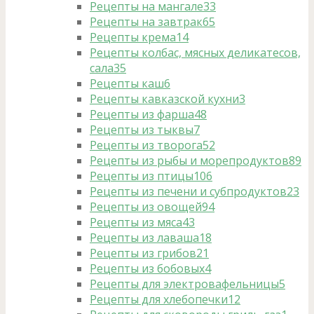
Рецепты на мангале
33
Рецепты на завтрак
65
Рецепты крема
14
Рецепты колбас, мясных деликатесов,
сала
35
Рецепты каш
6
Рецепты кавказской кухни
3
Рецепты из фарша
48
Рецепты из тыквы
7
Рецепты из творога
52
Рецепты из рыбы и морепродуктов
89
Рецепты из птицы
106
Рецепты из печени и субпродуктов
23
Рецепты из овощей
94
Рецепты из мяса
43
Рецепты из лаваша
18
Рецепты из грибов
21
Рецепты из бобовых
4
Рецепты для электровафельницы
5
Рецепты для хлебопечки
12