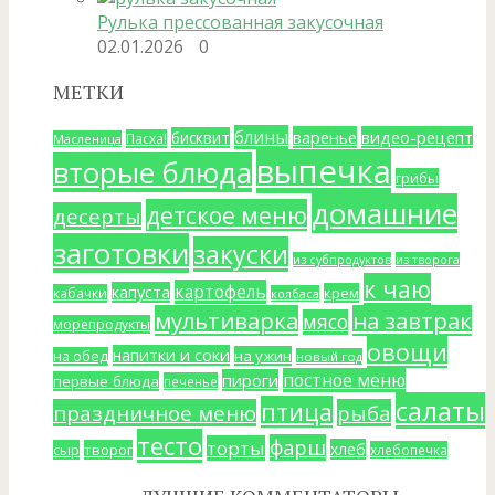
Рулька прессованная закусочная
02.01.2026
0
МЕТКИ
блины
варенье
видео-рецепт
бисквит
Пасха!
Масленица
выпечка
вторые блюда
грибы
домашние
детское меню
десерты
заготовки
закуски
из субпродуктов
из творога
к чаю
картофель
капуста
крем
кабачки
колбаса
мультиварка
на завтрак
мясо
морепродукты
овощи
напитки и соки
на ужин
на обед
новый год
постное меню
пироги
первые блюда
печенье
салаты
птица
праздничное меню
рыба
тесто
фарш
торты
хлеб
сыр
творог
хлебопечка