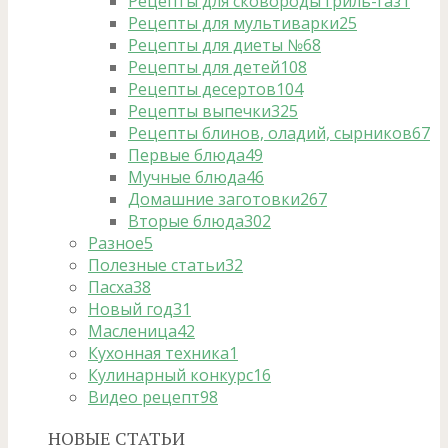
Рецепты для сковороды гриль-газ
1
Рецепты для мультиварки
25
Рецепты для диеты №6
8
Рецепты для детей
108
Рецепты десертов
104
Рецепты выпечки
325
Рецепты блинов, оладий, сырников
67
Первые блюда
49
Мучные блюда
46
Домашние заготовки
267
Вторые блюда
302
Разное
5
Полезные статьи
32
Пасха
38
Новый год
31
Масленица
42
Кухонная техника
1
Кулинарный конкурс
16
Видео рецепт
98
НОВЫЕ СТАТЬИ