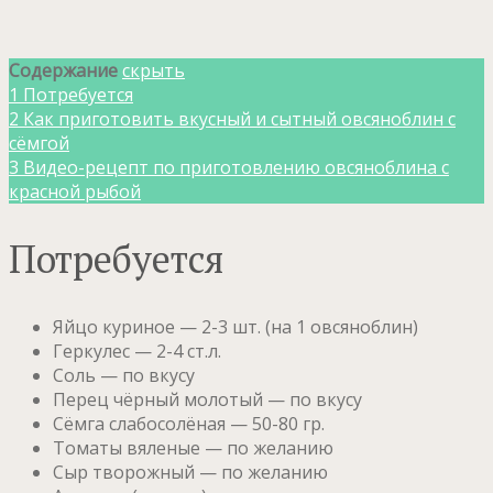
Содержание
скрыть
1
Потребуется
2
Как приготовить вкусный и сытный овсяноблин с
сёмгой
3
Видео-рецепт по приготовлению овсяноблина с
красной рыбой
Потребуется
Яйцо куриное — 2-3 шт. (на 1 овсяноблин)
Геркулес — 2-4 ст.л.
Соль — по вкусу
Перец чёрный молотый — по вкусу
Сёмга слабосолёная — 50-80 гр.
Томаты вяленые — по желанию
Сыр творожный — по желанию