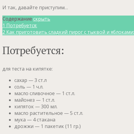
И так, давайте приступим…
Содержание
скрыть
1
Потребуется:
2
Как приготовить сладкий пирог с тыквой и яблоками
Потребуется:
для теста на кипятке:
сахар — 3 ст.л
соль — 1 ч.л.
масло сливочное — 1 ст.л.
майонез — 1 ст.л.
кипяток — 300 мл.
масло растительное — 5 ст.л.
мука — 4 стакана
дрожжи — 1 пакетик (11 гр.)