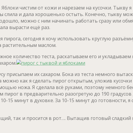
 Яблоки чистим от кожи и нарезаем на кусочки. Тыкву я
вы слила и дала хорошенько остыть. Конечно, тыкву мо
подошло, можно с ним начинать работать сразу или обм
ала вырасти ещё раз.
 пирога, сегодня я хочу использовать круглую разъём
а растительным маслом.
нужное количество теста, раскатываем его и укладывае
ахаром.
у присыпаем их сахаром. Бока из теста немного вытаск
 можно как я сделать пирог открытым, уложив кусочки 
мощью ножа. Я сделала всё руками, поэтому немного б
 пирог в предварительно разогретую до 190 градусов ду
0-15 минут в духовке. За 10-15 минут до готовности, я
ящий, так и просится в рот…. Вытащив готовый сладкий 