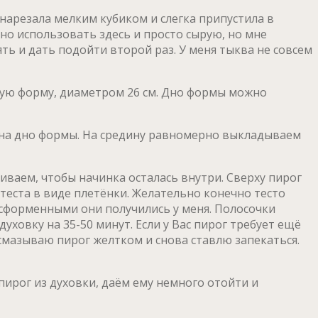
 нарезала мелким кубиком и слегка припустила в
жно использовать здесь и просто сырую, но мне
ять и дать подойти второй раз. У меня тыква не совсем
ную форму, диаметром 26 см. Дно формы можно
м на дно формы. На средину равномерно выкладываем
иваем, чтобы начинка осталась внутри. Сверху пирог
теста в виде плетёнки. Желательно конечно тесто
есформенными они получились у меня. Полосочки
ховку на 35-50 минут. Если у Вас пирог требует ещё
 смазываю пирог желтком и снова ставлю запекаться.
пирог из духовки, даём ему немного отойти и