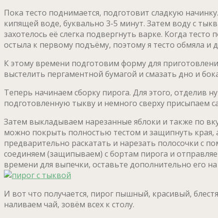
Пока тесто поднимается, подготовит сладкую начинку.
кипящей воде, буквально 3-5 минут. Затем воду с тык
захотелось её слегка подвергнуть варке. Когда тесто 
остыла к первому подъёму, поэтому я тесто обмяла и д
К этому времени подготовим форму для приготовления
выстелить пергаментной бумагой и смазать дно и бок
Теперь начинаем сборку пирога. Для этого, отделив 
подготовленную тыкву и немного сверху присыпаем с
Затем выкладываем нарезанные яблоки и также по вкус
можно покрыть полностью тестом и защипнуть края, а
предварительно раскатать и нарезать полосочки с по
соединяем (защипываем) с бортам пирога и отправляем
времени для выпечки, оставьте дополнительно его на 1
И вот что получается, пирог пышный, красивый, блест
наливаем чай, зовём всех к столу.