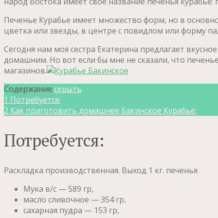
народ Востока имеет своё название печенья курабье: п
Печенье Курабье имеет множество форм, но в основно
цветка или звезды, в центре с повидлом или форму па
Сегодня нам моя сестра Екатерина предлагает вкусно
домашним. Но вот если бы мне не сказали, что печень
магазинов.
Содержание
скрыть
1
Потребуется:
2
Как приготовить домашнее Бакинское Курабье:
Потребуется:
Раскладка производственная. Выход 1 кг. печенья
Мука в/с — 589 гр,
масло сливочное — 354 гр,
сахарная пудра — 153 гр,