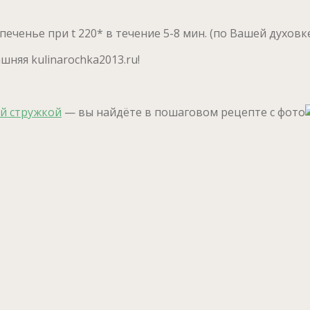
ченье при t 220* в течение 5-8 мин. (по Вашей духовке
няя kulinarochka2013.ru!
ой стружкой
— вы найдёте в пошаговом рецепте с фото