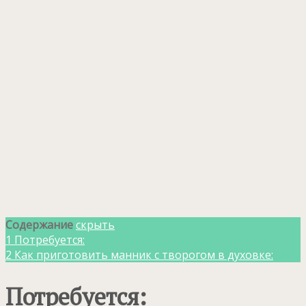
Содержание
скрыть
1
Потребуется:
2
Как приготовить манник с творогом в духовке:
Потребуется: