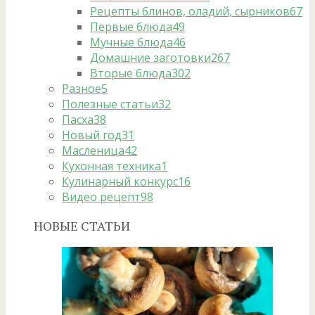
Рецепты блинов, оладий, сырников
67
Первые блюда
49
Мучные блюда
46
Домашние заготовки
267
Вторые блюда
302
Разное
5
Полезные статьи
32
Пасха
38
Новый год
31
Масленица
42
Кухонная техника
1
Кулинарный конкурс
16
Видео рецепт
98
НОВЫЕ СТАТЬИ