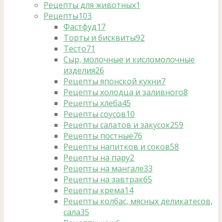
Рецепты для животных
1
Рецепты
103
Фастфуд
17
Торты и бисквиты
92
Тесто
71
Сыр, молочные и кисломолочные
изделия
26
Рецепты японской кухни
7
Рецепты холодца и заливного
8
Рецепты хлеба
45
Рецепты соусов
10
Рецепты салатов и закусок
259
Рецепты постные
76
Рецепты напитков и соков
58
Рецепты на пару
2
Рецепты на мангале
33
Рецепты на завтрак
65
Рецепты крема
14
Рецепты колбас, мясных деликатесов,
сала
35