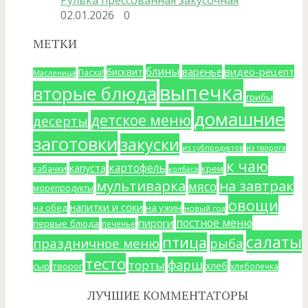
Рулька прессованная закусочная
02.01.2026
0
МЕТКИ
блины
варенье
видео-рецепт
бисквит
Пасха!
Масленица
выпечка
вторые блюда
грибы
домашние
детское меню
десерты
заготовки
закуски
из субпродуктов
из творога
к чаю
картофель
капуста
крем
кабачки
колбаса
мультиварка
на завтрак
мясо
морепродукты
овощи
напитки и соки
на ужин
на обед
новый год
постное меню
пироги
первые блюда
печенье
салаты
птица
праздничное меню
рыба
тесто
фарш
торты
хлеб
сыр
творог
хлебопечка
ЛУЧШИЕ КОММЕНТАТОРЫ