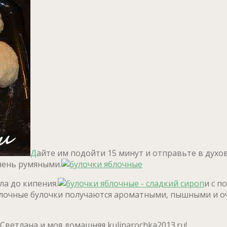
Д
айте им подойти 15 минут и отправьте в духов
чень румяными.
ла до кипения.
и с п
блочные булочки получаются ароматными, пышными и о
Светлана и моя домашняя kulinarochka2013.ru!