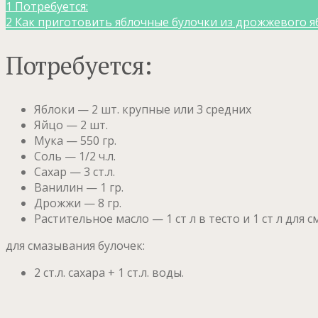
1
Потребуется:
2
Как приготовить яблочные булочки из дрожжевого яб
Потребуется:
Яблоки — 2 шт. крупные или 3 средних
Яйцо — 2 шт.
Мука — 550 гр.
Соль — 1/2 ч.л.
Сахар — 3 ст.л.
Ванилин — 1 гр.
Дрожжи — 8 гр.
Растительное масло — 1 ст л в тесто и 1 ст л для 
для смазывания булочек:
2 ст.л. сахара + 1 ст.л. воды.