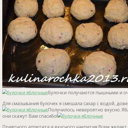
Булочки получаются пышными и о
Для смазывания булочек я смешала сахар с водой, дове
Получилось невероятно вкусно. Я
они скажут Вам спасибо!
Приятного аппетита и вкусного чаепития Всем желает 