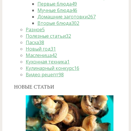
Первые блюда
49
Мучные блюда
46
Домашние заготовки
267
Вторые блюда
302
Разное
5
Полезные статьи
32
Пасха
38
Новый год
31
Масленица
42
Кухонная техника
1
Кулинарный конкурс
16
Видео рецепт
98
НОВЫЕ СТАТЬИ