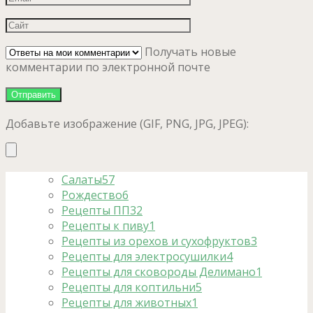
Получать новые
комментарии по электронной почте
Добавьте изображение (GIF, PNG, JPG, JPEG):
Салаты
57
Рождество
6
Рецепты ПП
32
Рецепты к пиву
1
Рецепты из орехов и сухофруктов
3
Рецепты для электросушилки
4
Рецепты для сковороды Делимано
1
Рецепты для коптильни
5
Рецепты для животных
1