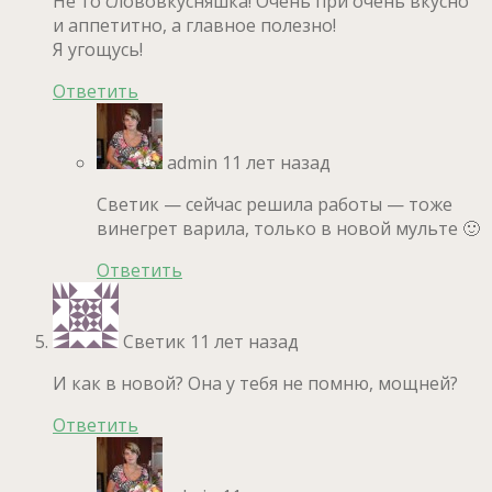
Не то слововкусняшка! Очень при очень вкусно
и аппетитно, а главное полезно!
Я угощусь!
Ответить
admin
11 лет назад
Светик — сейчас решила работы — тоже
винегрет варила, только в новой мульте 🙂
Ответить
Светик
11 лет назад
И как в новой? Она у тебя не помню, мощней?
Ответить