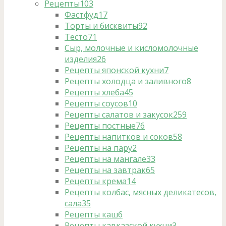
Рецепты
103
Фастфуд
17
Торты и бисквиты
92
Тесто
71
Сыр, молочные и кисломолочные
изделия
26
Рецепты японской кухни
7
Рецепты холодца и заливного
8
Рецепты хлеба
45
Рецепты соусов
10
Рецепты салатов и закусок
259
Рецепты постные
76
Рецепты напитков и соков
58
Рецепты на пару
2
Рецепты на мангале
33
Рецепты на завтрак
65
Рецепты крема
14
Рецепты колбас, мясных деликатесов,
сала
35
Рецепты каш
6
Рецепты кавказской кухни
3