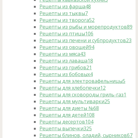
Рецепты из фарша
48
Рецепты из тыквы
7
Рецепты из творога
52
Рецепты из рыбы и морепродуктов
89
Рецепты из птицы
106
Рецепты из печени и субпродуктов
23
Рецепты из овощей
94
Рецепты из мяса
43
Рецепты из лаваша
18
Рецепты из грибов
21
Рецепты из бобовых
4
Рецепты для электровафельницы
5
Рецепты для хлебопечки
12
Рецепты для сковороды гриль-газ
1
Рецепты для мультиварки
25
Рецепты для диеты №6
8
Рецепты для детей
108
Рецепты десертов
104
Рецепты выпечки
325
Рецепты блинов, оладий, сырников
67