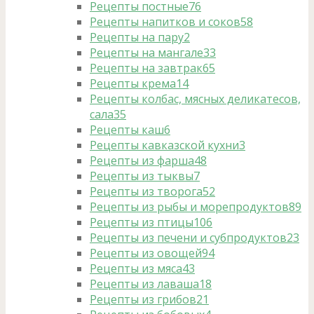
Рецепты постные
76
Рецепты напитков и соков
58
Рецепты на пару
2
Рецепты на мангале
33
Рецепты на завтрак
65
Рецепты крема
14
Рецепты колбас, мясных деликатесов,
сала
35
Рецепты каш
6
Рецепты кавказской кухни
3
Рецепты из фарша
48
Рецепты из тыквы
7
Рецепты из творога
52
Рецепты из рыбы и морепродуктов
89
Рецепты из птицы
106
Рецепты из печени и субпродуктов
23
Рецепты из овощей
94
Рецепты из мяса
43
Рецепты из лаваша
18
Рецепты из грибов
21