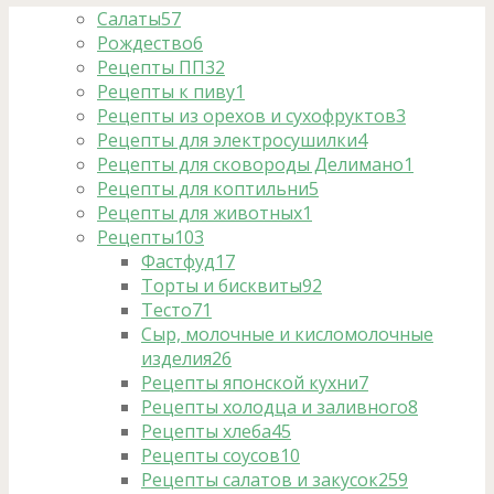
Салаты
57
Рождество
6
Рецепты ПП
32
Рецепты к пиву
1
Рецепты из орехов и сухофруктов
3
Рецепты для электросушилки
4
Рецепты для сковороды Делимано
1
Рецепты для коптильни
5
Рецепты для животных
1
Рецепты
103
Фастфуд
17
Торты и бисквиты
92
Тесто
71
Сыр, молочные и кисломолочные
изделия
26
Рецепты японской кухни
7
Рецепты холодца и заливного
8
Рецепты хлеба
45
Рецепты соусов
10
Рецепты салатов и закусок
259