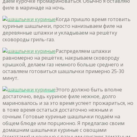
даём курочке промариноваться. Обычно я оставляю
филе в маринаде на ночь.
Когда пришло время готовить
куриные шашлычки, просто нанизываем филе на
деревянные шпажки и укладываем на решётку
сковороды гриль-газ.
Распределяем шпажки
равномерно на решётке, накрываем сковороду
крышкой, делаем газ немного больше среднего и
оставляем готовиться шашлычки примерно 25-30
минут.
Этого должно быть вполне
достаточно, ведь куриное филе нежное, долго
мариновалось и за это время успеет прожариться, но
в тоже время остаться достаточно нежным и
сочным. Готовые куриные шашлычки подаём на
общем блюде или порционно. Я предлагаю своим
домашним шашлычки куриные с овощами
(томатами) и конечно с разными соусами: томатным