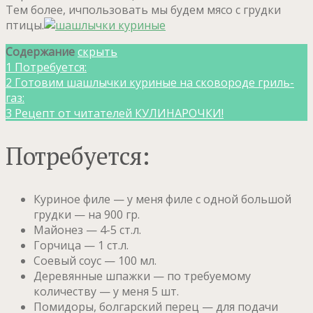
Тем более, ичпользовать мы будем мясо с грудки
птицы.
Содержание
скрыть
1
Потребуется:
2
Готовим шашлычки куриные на сковороде гриль-
газ:
3
Рецепт от читателей КУЛИНАРОЧКИ!
Потребуется:
Куриное филе — у меня филе с одной большой
грудки — на 900 гр.
Майонез — 4-5 ст.л.
Горчица — 1 ст.л.
Соевый соус — 100 мл.
Деревянные шпажки — по требуемому
количеству — у меня 5 шт.
Помидоры, болгарский перец — для подачи