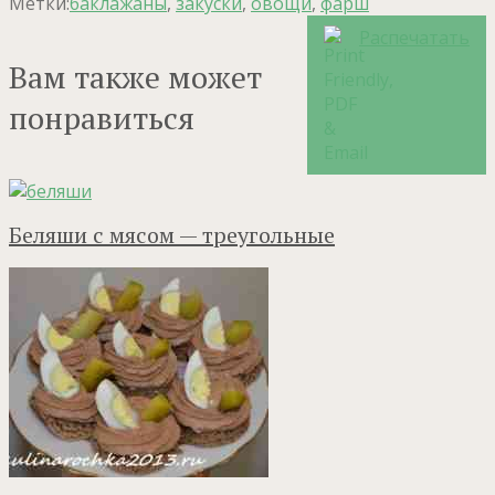
Метки:
баклажаны
,
закуски
,
овощи
,
фарш
Распечатать
Вам также может
понравиться
Беляши с мясом — треугольные