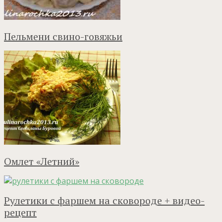
Пельмени свино-говяжьи
Омлет «Летний»
Рулетики с фаршем на сковороде + видео-
рецепт