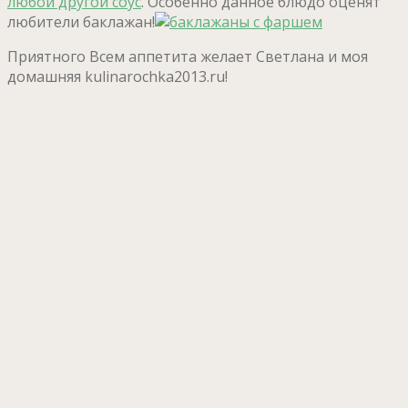
любой другой соус
. Особенно данное блюдо оценят
любители баклажан!
Приятного Всем аппетита желает Светлана и моя
домашняя kulinarochka2013.ru!