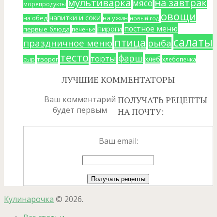
мультиварка
на завтрак
мясо
морепродукты
овощи
напитки и соки
на ужин
на обед
новый год
постное меню
пироги
первые блюда
печенье
салаты
птица
праздничное меню
рыба
тесто
фарш
торты
хлеб
сыр
творог
хлебопечка
ЛУЧШИЕ КОММЕНТАТОРЫ
Ваш комментарий
ПОЛУЧАТЬ РЕЦЕПТЫ
будет первым
НА ПОЧТУ:
Ваш email:
Кулинарочка
© 2026.