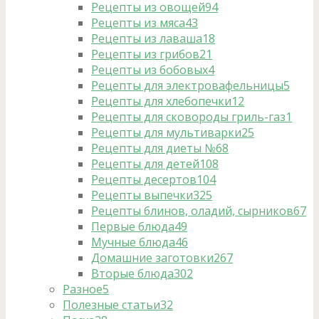
Рецепты из овощей
94
Рецепты из мяса
43
Рецепты из лаваша
18
Рецепты из грибов
21
Рецепты из бобовых
4
Рецепты для электровафельницы
5
Рецепты для хлебопечки
12
Рецепты для сковороды гриль-газ
1
Рецепты для мультиварки
25
Рецепты для диеты №6
8
Рецепты для детей
108
Рецепты десертов
104
Рецепты выпечки
325
Рецепты блинов, оладий, сырников
67
Первые блюда
49
Мучные блюда
46
Домашние заготовки
267
Вторые блюда
302
Разное
5
Полезные статьи
32