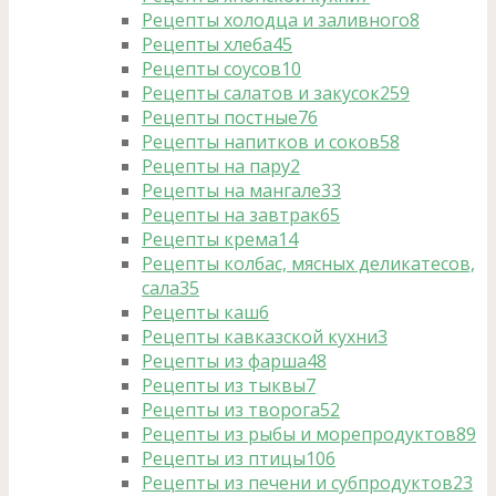
Рецепты холодца и заливного
8
Рецепты хлеба
45
Рецепты соусов
10
Рецепты салатов и закусок
259
Рецепты постные
76
Рецепты напитков и соков
58
Рецепты на пару
2
Рецепты на мангале
33
Рецепты на завтрак
65
Рецепты крема
14
Рецепты колбас, мясных деликатесов,
сала
35
Рецепты каш
6
Рецепты кавказской кухни
3
Рецепты из фарша
48
Рецепты из тыквы
7
Рецепты из творога
52
Рецепты из рыбы и морепродуктов
89
Рецепты из птицы
106
Рецепты из печени и субпродуктов
23