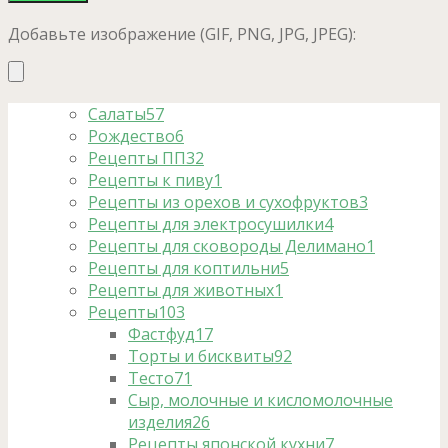
Добавьте изображение (GIF, PNG, JPG, JPEG):
Салаты
57
Рождество
6
Рецепты ПП
32
Рецепты к пиву
1
Рецепты из орехов и сухофруктов
3
Рецепты для электросушилки
4
Рецепты для сковороды Делимано
1
Рецепты для коптильни
5
Рецепты для животных
1
Рецепты
103
Фастфуд
17
Торты и бисквиты
92
Тесто
71
Сыр, молочные и кисломолочные
изделия
26
Рецепты японской кухни
7