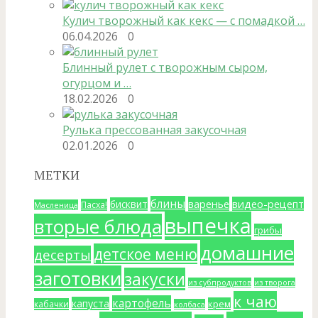
Кулич творожный как кекс — с помадкой …
06.04.2026
0
Блинный рулет с творожным сыром,
огурцом и …
18.02.2026
0
Рулька прессованная закусочная
02.01.2026
0
МЕТКИ
блины
варенье
видео-рецепт
бисквит
Пасха!
Масленица
выпечка
вторые блюда
грибы
домашние
детское меню
десерты
заготовки
закуски
из субпродуктов
из творога
к чаю
картофель
капуста
крем
кабачки
колбаса