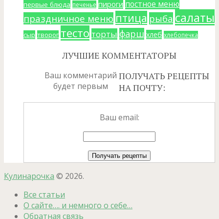
постное меню
пироги
первые блюда
печенье
салаты
птица
праздничное меню
рыба
тесто
фарш
торты
хлеб
сыр
творог
хлебопечка
ЛУЧШИЕ КОММЕНТАТОРЫ
Ваш комментарий
ПОЛУЧАТЬ РЕЦЕПТЫ
будет первым
НА ПОЧТУ:
Ваш email:
Кулинарочка
© 2026.
Все статьи
О сайте…. и немного о себе…
Обратная связь