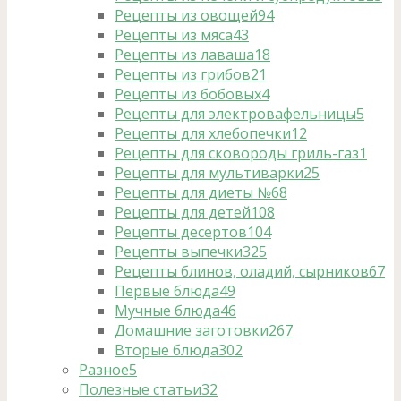
Рецепты из овощей
94
Рецепты из мяса
43
Рецепты из лаваша
18
Рецепты из грибов
21
Рецепты из бобовых
4
Рецепты для электровафельницы
5
Рецепты для хлебопечки
12
Рецепты для сковороды гриль-газ
1
Рецепты для мультиварки
25
Рецепты для диеты №6
8
Рецепты для детей
108
Рецепты десертов
104
Рецепты выпечки
325
Рецепты блинов, оладий, сырников
67
Первые блюда
49
Мучные блюда
46
Домашние заготовки
267
Вторые блюда
302
Разное
5
Полезные статьи
32