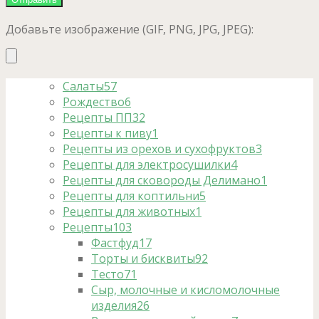
Добавьте изображение (GIF, PNG, JPG, JPEG):
Салаты
57
Рождество
6
Рецепты ПП
32
Рецепты к пиву
1
Рецепты из орехов и сухофруктов
3
Рецепты для электросушилки
4
Рецепты для сковороды Делимано
1
Рецепты для коптильни
5
Рецепты для животных
1
Рецепты
103
Фастфуд
17
Торты и бисквиты
92
Тесто
71
Сыр, молочные и кисломолочные
изделия
26