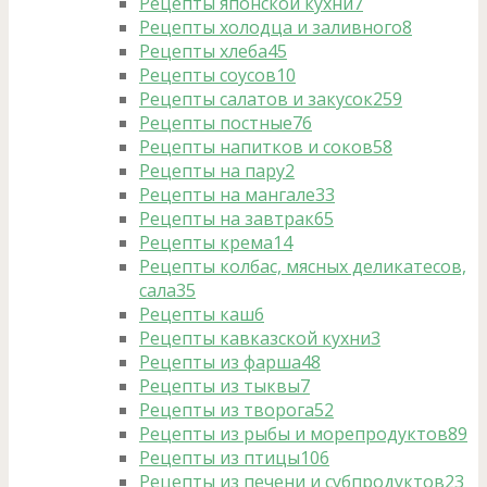
Рецепты японской кухни
7
Рецепты холодца и заливного
8
Рецепты хлеба
45
Рецепты соусов
10
Рецепты салатов и закусок
259
Рецепты постные
76
Рецепты напитков и соков
58
Рецепты на пару
2
Рецепты на мангале
33
Рецепты на завтрак
65
Рецепты крема
14
Рецепты колбас, мясных деликатесов,
сала
35
Рецепты каш
6
Рецепты кавказской кухни
3
Рецепты из фарша
48
Рецепты из тыквы
7
Рецепты из творога
52
Рецепты из рыбы и морепродуктов
89
Рецепты из птицы
106
Рецепты из печени и субпродуктов
23