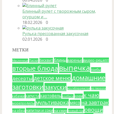
Блинный рулет с творожным сыром,
огурцом и …
18.02.2026
0
Рулька прессованная закусочная
02.01.2026
0
МЕТКИ
блины
варенье
видео-рецепт
бисквит
Пасха!
Масленица
выпечка
вторые блюда
грибы
домашние
детское меню
десерты
заготовки
закуски
из субпродуктов
из творога
к чаю
картофель
капуста
крем
кабачки
колбаса
мультиварка
на завтрак
мясо
морепродукты
овощи
напитки и соки
на ужин
на обед
новый год