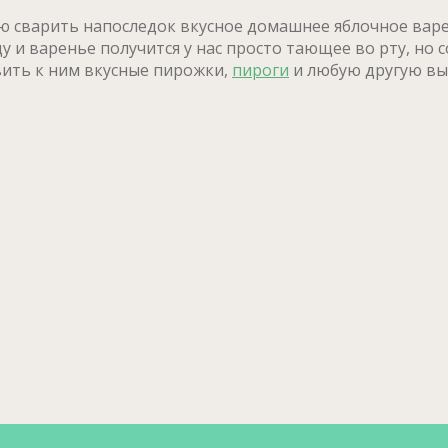
ю сварить напоследок вкусное домашнее яблочное варе
цу и варенье получится у нас просто тающее во рту, но
вить к ним вкусные пирожки,
пироги
и любую другую вып