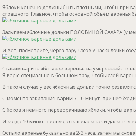
Яблоки конечно должны быть плотными, чтобы при варк
страшного. Главное, чтобы основной объём варенья б
Засыпаем яблочные дольки ПОЛОВИНОЙ САХАРА (у меня эт
И вот, посмотрите, через пару часов у нас яблочки сое
Ставим варить яблочное варенье на умеренный огонь 
Я варю специально в большом тазу, чтобы слой варен
В таком случае у вас яблочные дольки точно развалятс
С момента закипания, варим 7-10 минут, при необходи
С боков я немного переворачиваю яблоки, чтобы варк
И когда 10 минут прошло, отключаем газ и даём полн
Остыло варенье буквально за 2-3 часа, затем мы снова