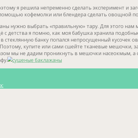
 поэтому я решила непременно сделать эксперимент и з
 помощью кофемолки или блендера сделать овощной по
аны нужно выбрать «правильную» тару. Для этого нам 
ё с детства я помню, как моя бабушка хранила подобные
ас в стеклянную банку попался непросущенный кусочек о
оэтому, купите или сами сшейте тканевые мешочки, зат
азом мы не дадим проникнуть в мешочки насеокмым, а 
фу.
х: