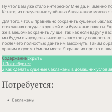
Ну что? Вам уже стало интересно? Мне да, и, именно
Кстати, из полученных сушённых баклажанов можно с
Для того, чтобы правильно сохранить сушеные баклаж
стеклянная посуда с крушкой или бумажные пакеты. Ещ
же в мешочках хранить лучше, так как если вдруг у в
мы будем вынуждены выкинуть заготовку полностью. П
после чего полностью дайте им высохнуть. Таким обр
храним в сухом тёмном месте. Я храню их просто в шка
Содержание
скрыть
1
Потребуется:
2
Как сделать сушёные баклажаны в домашних условия
Потребуется:
Баклажаны