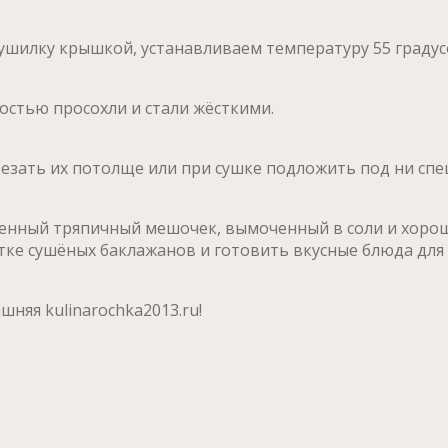
шилку крышкой, устанавливаем температуру 55 градусов
остью просохли и стали жёсткими.
езать их потолще или при сушке подложить под ни спец
енный тряпичный мешочек, вымоченный в соли и хорош
стке сушёных баклажанов и готовить вкусные блюда для
няя kulinarochka2013.ru!