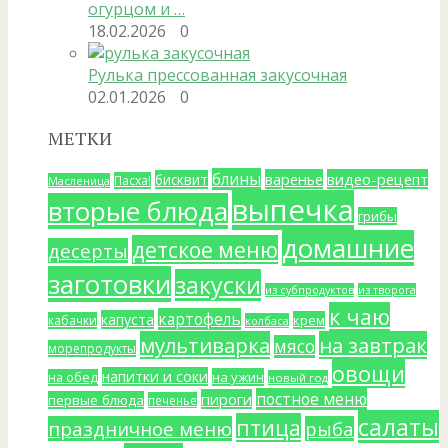
огурцом и …
18.02.2026
0
Рулька прессованная закусочная
02.01.2026
0
МЕТКИ
блины
варенье
видео-рецепт
бисквит
Пасха!
Масленица
выпечка
вторые блюда
грибы
домашние
детское меню
десерты
заготовки
закуски
из субпродуктов
из творога
к чаю
картофель
капуста
крем
кабачки
колбаса
мультиварка
на завтрак
мясо
морепродукты
овощи
напитки и соки
на ужин
на обед
новый год
постное меню
пироги
первые блюда
печенье
салаты
птица
праздничное меню
рыба