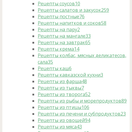
Рецепты соусов
10
Рецепты салатов и закусок
259
Рецепты постные
76
Рецепты напитков и соков
58
Рецепты на пару
2
Рецепты на мангале
33
Рецепты на завтрак
65
Рецепты крема
14
Рецепты колбас, мясных деликатесов,
сала
35
Рецепты каш
6
Рецепты кавказской кухни
3
Рецепты из фарша
48
Рецепты из тыквы
7
Рецепты из творога
52
Рецепты из рыбы и морепродуктов
89
Рецепты из птицы
106
Рецепты из печени и субпродуктов
23
Рецепты из овощей
94
Рецепты из мяса
43