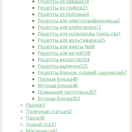
Рецепты из лаваша
18
Рецепты из грибов
21
Рецепты из бобовых
4
Рецепты для электровафельницы
5
Рецепты для хлебопечки
12
Рецепты для сковороды гриль-газ
1
Рецепты для мультиварки
25
Рецепты для диеты №6
8
Рецепты для детей
108
Рецепты десертов
104
Рецепты выпечки
325
Рецепты блинов, оладий, сырников
67
Первые блюда
49
Мучные блюда
46
Домашние заготовки
267
Вторые блюда
302
Разное
5
Полезные статьи
32
Пасха
38
Новый год
31
Масленица
42