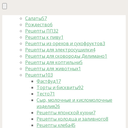
Салаты
57
Рождество
6
Рецепты ПП
32
Рецепты к пиву
1
Рецепты из орехов и сухофруктов
3
Рецепты для электросушилки
4
Рецепты для сковороды Делимано
1
Рецепты для коптильни
5
Рецепты для животных
1
Рецепты
103
Фастфуд
17
Торты и бисквиты
92
Тесто
71
Сыр, молочные и кисломолочные
изделия
26
Рецепты японской кухни
7
Рецепты холодца и заливного
8
Рецепты хлеба
45