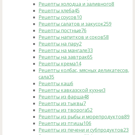
Рецепты холодца и заливного
8
Рецепты хлеба
45
Рецепты соусов
10
Рецепты салатов и закусок
259
Рецепты постные
76
Рецепты напитков и соков
58
Рецепты на пару
2
Рецепты на мангале
33
Рецепты на завтрак
65
Рецепты крема
14
Рецепты колбас, мясных деликатесов,
сала
35
Рецепты каш
6
Рецепты кавказской кухни
3
Рецепты из фарша
48
Рецепты из тыквы
7
Рецепты из творога
52
Рецепты из рыбы и морепродуктов
89
Рецепты из птицы
106
Рецепты из печени и субпродуктов
23