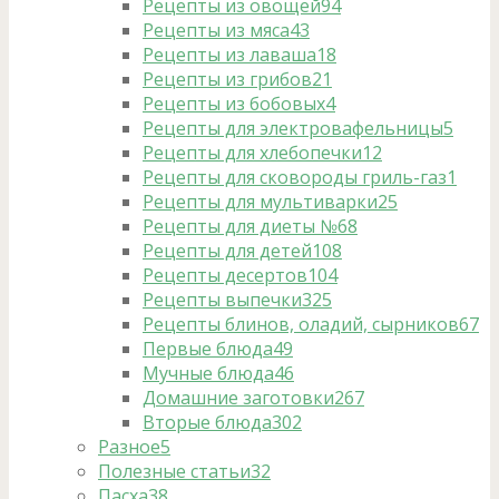
Рецепты из овощей
94
Рецепты из мяса
43
Рецепты из лаваша
18
Рецепты из грибов
21
Рецепты из бобовых
4
Рецепты для электровафельницы
5
Рецепты для хлебопечки
12
Рецепты для сковороды гриль-газ
1
Рецепты для мультиварки
25
Рецепты для диеты №6
8
Рецепты для детей
108
Рецепты десертов
104
Рецепты выпечки
325
Рецепты блинов, оладий, сырников
67
Первые блюда
49
Мучные блюда
46
Домашние заготовки
267
Вторые блюда
302
Разное
5
Полезные статьи
32
Пасха
38