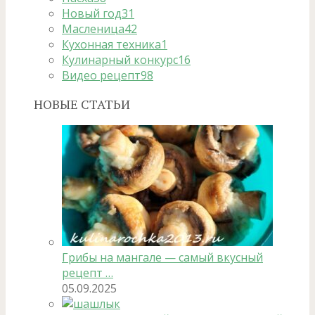
Новый год
31
Масленица
42
Кухонная техника
1
Кулинарный конкурс
16
Видео рецепт
98
НОВЫЕ СТАТЬИ
Грибы на мангале — самый вкусный
рецепт …
05.09.2025