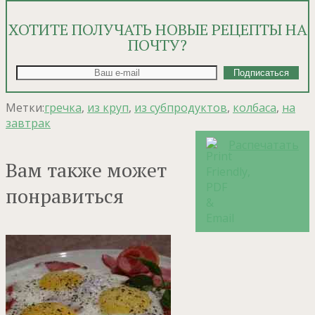
ХОТИТЕ ПОЛУЧАТЬ НОВЫЕ РЕЦЕПТЫ НА
ПОЧТУ?
Метки:
гречка
,
из круп
,
из субпродуктов
,
колбаса
,
на
завтрак
Распечатать
Вам также может
понравиться