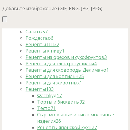
Добавьте изображение (GIF, PNG, JPG, JPEG):
Салаты
57
Рождество
6
Рецепты ПП
32
Рецепты к пиву
1
Рецепты из орехов и сухофруктов
3
Рецепты для электросушилки
4
Рецепты для сковороды Делимано
1
Рецепты для коптильни
5
Рецепты для животных
1
Рецепты
103
Фастфуд
17
Торты и бисквиты
92
Тесто
71
Сыр, молочные и кисломолочные
изделия
26
Рецепты японской кухни
7