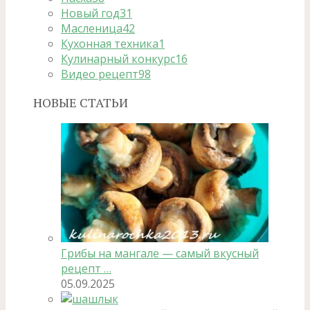
Новый год
31
Масленица
42
Кухонная техника
1
Кулинарный конкурс
16
Видео рецепт
98
НОВЫЕ СТАТЬИ
Грибы на мангале — самый вкусный
рецепт …
05.09.2025