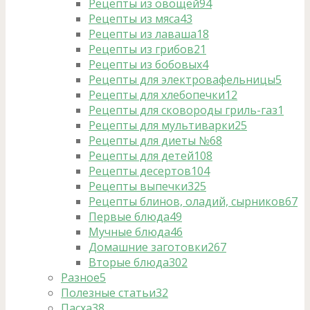
Рецепты из овощей
94
Рецепты из мяса
43
Рецепты из лаваша
18
Рецепты из грибов
21
Рецепты из бобовых
4
Рецепты для электровафельницы
5
Рецепты для хлебопечки
12
Рецепты для сковороды гриль-газ
1
Рецепты для мультиварки
25
Рецепты для диеты №6
8
Рецепты для детей
108
Рецепты десертов
104
Рецепты выпечки
325
Рецепты блинов, оладий, сырников
67
Первые блюда
49
Мучные блюда
46
Домашние заготовки
267
Вторые блюда
302
Разное
5
Полезные статьи
32
Пасха
38