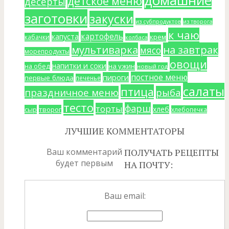
домашние
детское меню
десерты
заготовки
закуски
из субпродуктов
из творога
к чаю
картофель
капуста
крем
кабачки
колбаса
мультиварка
на завтрак
мясо
морепродукты
овощи
напитки и соки
на ужин
на обед
новый год
постное меню
пироги
первые блюда
печенье
салаты
птица
праздничное меню
рыба
тесто
фарш
торты
хлеб
сыр
творог
хлебопечка
ЛУЧШИЕ КОММЕНТАТОРЫ
Ваш комментарий
ПОЛУЧАТЬ РЕЦЕПТЫ
будет первым
НА ПОЧТУ:
Ваш email: