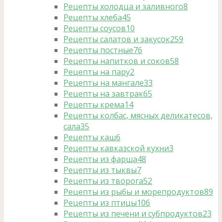
Рецепты холодца и заливного
8
Рецепты хлеба
45
Рецепты соусов
10
Рецепты салатов и закусок
259
Рецепты постные
76
Рецепты напитков и соков
58
Рецепты на пару
2
Рецепты на мангале
33
Рецепты на завтрак
65
Рецепты крема
14
Рецепты колбас, мясных деликатесов,
сала
35
Рецепты каш
6
Рецепты кавказской кухни
3
Рецепты из фарша
48
Рецепты из тыквы
7
Рецепты из творога
52
Рецепты из рыбы и морепродуктов
89
Рецепты из птицы
106
Рецепты из печени и субпродуктов
23