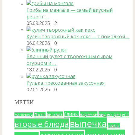
Грибы на мангале — самый вкусный
рецепт …
05.09.2025
2
Кулич творожный как кекс — с помадкой …
06.04.2026
0
Блинный рулет с творожным сыром,
огурцом и …
18.02.2026
0
Рулька прессованная закусочная
02.01.2026
0
МЕТКИ
блины
варенье
видео-рецепт
бисквит
Пасха!
Масленица
выпечка
вторые блюда
грибы