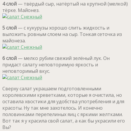
4 слой
— твёрдый сыр, натёртый на крупной (мелкой)
тёрке. Майонез.
5 слой
— с кукурузы хорошо слить жидкость и
выложить ровным слоем на сыр. Тонкая сеточка из
майонеза.
6 слой
— мелко рубим свежий зелёный лук. Он
придаст салату неповторимую яркость и
неповторимый вкус.
Сверху салат украшаем подготовленными
королевскими креветками, которые я очистила, но
оставила хвостики для удобства употребления и для
красоты. Ну так мне захотелось. И конечно
половинками перепелиных яиц с яркими желтками.
Вот так я у красила свой салат, а как бы украсили его
Вы?