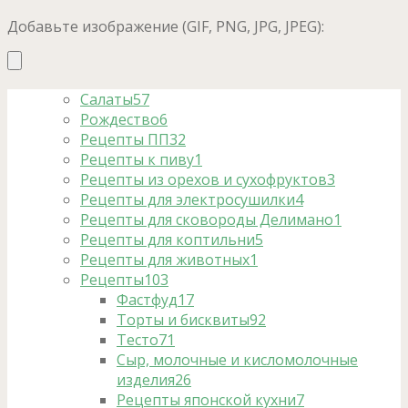
Добавьте изображение (GIF, PNG, JPG, JPEG):
Салаты
57
Рождество
6
Рецепты ПП
32
Рецепты к пиву
1
Рецепты из орехов и сухофруктов
3
Рецепты для электросушилки
4
Рецепты для сковороды Делимано
1
Рецепты для коптильни
5
Рецепты для животных
1
Рецепты
103
Фастфуд
17
Торты и бисквиты
92
Тесто
71
Сыр, молочные и кисломолочные
изделия
26
Рецепты японской кухни
7