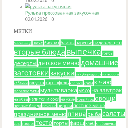
18.02.2026
0
Рулька прессованная закусочная
02.01.2026
0
МЕТКИ
блины
варенье
видео-рецепт
бисквит
Пасха!
Масленица
выпечка
вторые блюда
грибы
домашние
детское меню
десерты
заготовки
закуски
из субпродуктов
из творога
к чаю
картофель
капуста
крем
кабачки
колбаса
мультиварка
на завтрак
мясо
морепродукты
овощи
напитки и соки
на ужин
на обед
новый год
постное меню
пироги
первые блюда
печенье
салаты
птица
праздничное меню
рыба
тесто
фарш
торты
хлеб
сыр
творог
хлебопечка