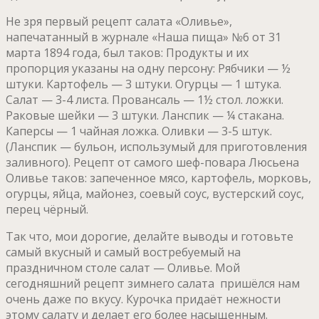
Не зря первый рецепт салата «Оливье»,
напечатанный в журнале «Наша пища» №6 от 31
марта 1894 года, был таков: Продукты и их
пропорция указаны на одну персону: Рябчики — ½
штуки. Картофель — 3 штуки. Огурцы — 1 штука.
Салат — 3-4 листа. Провансаль — 1½ стол. ложки.
Раковые шейки — 3 штуки. Ланспик — ¼ стакана.
Каперсы — 1 чайная ложка. Оливки — 3-5 штук.
(Ланспик — бульон, использумый для приготовления
заливного). Рецепт от самого шеф-повара Люсьена
Оливье таков: запеченное мясо, картофель, морковь,
огурцы, яйца, майонез, соевый соус, вустерский соус,
перец чёрный.
Так что, мои дорогие, делайте выводы и готовьте
самый вкусный и самый востребуемый на
праздничном столе салат — Оливье. Мой
сегодняшний рецепт зимнего салата пришёлся нам
очень даже по вкусу. Курочка придаёт нежности
этому салату и делает его более насыщенным.