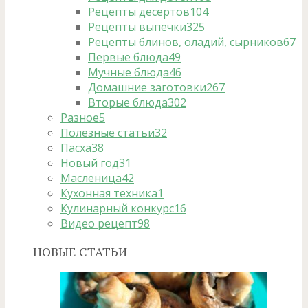
Рецепты десертов
104
Рецепты выпечки
325
Рецепты блинов, оладий, сырников
67
Первые блюда
49
Мучные блюда
46
Домашние заготовки
267
Вторые блюда
302
Разное
5
Полезные статьи
32
Пасха
38
Новый год
31
Масленица
42
Кухонная техника
1
Кулинарный конкурс
16
Видео рецепт
98
НОВЫЕ СТАТЬИ