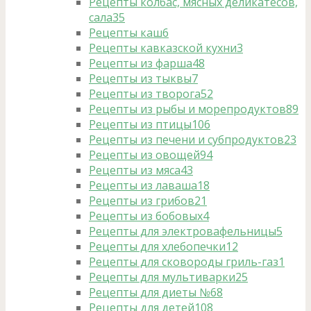
Рецепты колбас, мясных деликатесов,
сала
35
Рецепты каш
6
Рецепты кавказской кухни
3
Рецепты из фарша
48
Рецепты из тыквы
7
Рецепты из творога
52
Рецепты из рыбы и морепродуктов
89
Рецепты из птицы
106
Рецепты из печени и субпродуктов
23
Рецепты из овощей
94
Рецепты из мяса
43
Рецепты из лаваша
18
Рецепты из грибов
21
Рецепты из бобовых
4
Рецепты для электровафельницы
5
Рецепты для хлебопечки
12
Рецепты для сковороды гриль-газ
1
Рецепты для мультиварки
25
Рецепты для диеты №6
8
Рецепты для детей
108