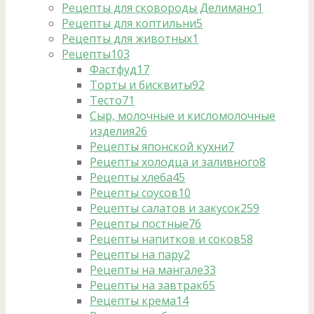
Рецепты для сковороды Делимано
1
Рецепты для коптильни
5
Рецепты для животных
1
Рецепты
103
Фастфуд
17
Торты и бисквиты
92
Тесто
71
Сыр, молочные и кисломолочные
изделия
26
Рецепты японской кухни
7
Рецепты холодца и заливного
8
Рецепты хлеба
45
Рецепты соусов
10
Рецепты салатов и закусок
259
Рецепты постные
76
Рецепты напитков и соков
58
Рецепты на пару
2
Рецепты на мангале
33
Рецепты на завтрак
65
Рецепты крема
14