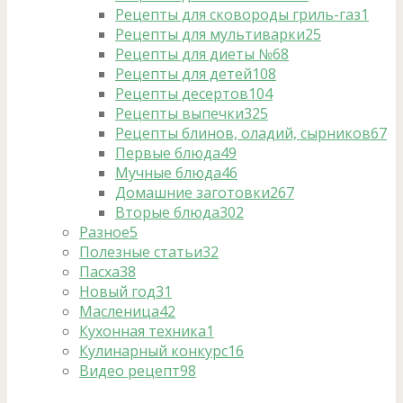
Рецепты для сковороды гриль-газ
1
Рецепты для мультиварки
25
Рецепты для диеты №6
8
Рецепты для детей
108
Рецепты десертов
104
Рецепты выпечки
325
Рецепты блинов, оладий, сырников
67
Первые блюда
49
Мучные блюда
46
Домашние заготовки
267
Вторые блюда
302
Разное
5
Полезные статьи
32
Пасха
38
Новый год
31
Масленица
42
Кухонная техника
1
Кулинарный конкурс
16
Видео рецепт
98