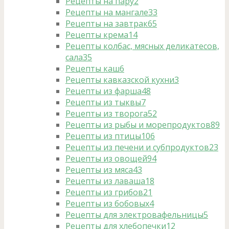
Рецепты на пару
2
Рецепты на мангале
33
Рецепты на завтрак
65
Рецепты крема
14
Рецепты колбас, мясных деликатесов,
сала
35
Рецепты каш
6
Рецепты кавказской кухни
3
Рецепты из фарша
48
Рецепты из тыквы
7
Рецепты из творога
52
Рецепты из рыбы и морепродуктов
89
Рецепты из птицы
106
Рецепты из печени и субпродуктов
23
Рецепты из овощей
94
Рецепты из мяса
43
Рецепты из лаваша
18
Рецепты из грибов
21
Рецепты из бобовых
4
Рецепты для электровафельницы
5
Рецепты для хлебопечки
12