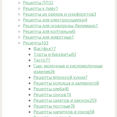
Рецепты ПП
32
Рецепты к пиву
1
Рецепты из орехов и сухофруктов
3
Рецепты для электросушилки
4
Рецепты для сковороды Делимано
1
Рецепты для коптильни
5
Рецепты для животных
1
Рецепты
103
Фастфуд
17
Торты и бисквиты
92
Тесто
71
Сыр, молочные и кисломолочные
изделия
26
Рецепты японской кухни
7
Рецепты холодца и заливного
8
Рецепты хлеба
45
Рецепты соусов
10
Рецепты салатов и закусок
259
Рецепты постные
76
Рецепты напитков и соков
58