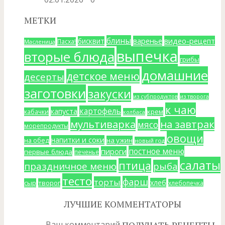
МЕТКИ
блины
варенье
видео-рецепт
бисквит
Пасха!
Масленица
выпечка
вторые блюда
грибы
домашние
детское меню
десерты
заготовки
закуски
из субпродуктов
из творога
к чаю
картофель
капуста
крем
кабачки
колбаса
мультиварка
на завтрак
мясо
морепродукты
овощи
напитки и соки
на ужин
на обед
новый год
постное меню
пироги
первые блюда
печенье
салаты
птица
праздничное меню
рыба
тесто
фарш
торты
хлеб
сыр
творог
хлебопечка
ЛУЧШИЕ КОММЕНТАТОРЫ
Ваш комментарий
ПОЛУЧАТЬ РЕЦЕПТЫ