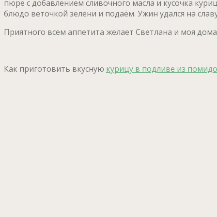
пюре с добавлением сливочного масла и кусочка кури
блюдо веточкой зелени и подаём. Ужин удался на слав
Приятного всем аппетита желает Светлана и моя домаш
Как приготовить вкусную
курицу в подливе из помид