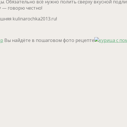
цы. Обязательно всё нужно полить сверху вкусной под
у — говорю честно!
няя kulinarochka2013.ru!
ор
Вы найдёте в пошаговом фото рецепте