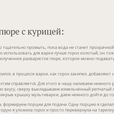
пюре с курицей:
о тщательно промыть, пока вода не станет прозрачной.
 использовать для варки лучше горох колотый, он тоже
им полученное разваристое пюре, которое можно подава
лся, в процессе варки, как горох закипел, добавляют нем
 этим справляется. Для этого в чашу наливаем немног
о вкусу, сверху выкладываем измельчённый репчатый л
прикрыв крышку мультиварки, даём немного дойти до го
ка, формируем порции для подачи. Одну порцию я сделал
рую я уложила горох и просто перевернула на тарелку