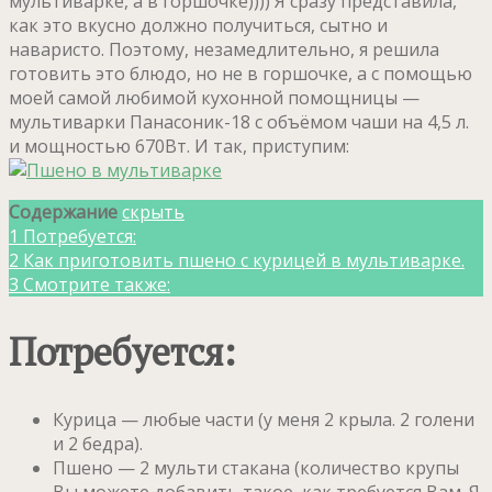
мультиварке, а в горшочке)))) Я сразу представила,
как это вкусно должно получиться, сытно и
наваристо. Поэтому, незамедлительно, я решила
готовить это блюдо, но не в горшочке, а с помощью
моей самой любимой кухонной помощницы —
мультиварки Панасоник-18 с объёмом чаши на 4,5 л.
и мощностью 670Вт. И так, приступим:
Содержание
скрыть
1
Потребуется:
2
Как приготовить пшено с курицей в мультиварке.
3
Смотрите также:
Потребуется:
Курица — любые части (у меня 2 крыла. 2 голени
и 2 бедра).
Пшено — 2 мульти стакана (количество крупы