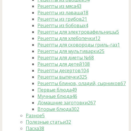
Рецепты из мяса
43
Рецепты из лаваша
18
Рецепты из грибов
21
Рецепты из бобовых
4
Рецепты для электровафельницы
5
Рецепты для хлебопечки
12
Рецепты для сковороды гриль-газ
1
Рецепты для мультиварки
25
Рецепты для диеты №6
8
Рецепты для детей
108
Рецепты десертов
104
Рецепты выпечки
325
Рецепты блинов, оладий, сырников
67
Первые блюда
49
Мучные блюда
46
Домашние заготовки
267
Вторые блюда
302
Разное
5
Полезные статьи
32
Пасха
38