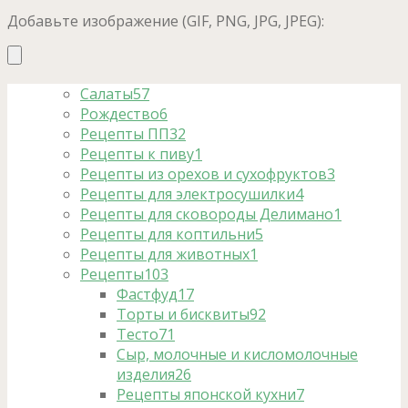
Добавьте изображение (GIF, PNG, JPG, JPEG):
Салаты
57
Рождество
6
Рецепты ПП
32
Рецепты к пиву
1
Рецепты из орехов и сухофруктов
3
Рецепты для электросушилки
4
Рецепты для сковороды Делимано
1
Рецепты для коптильни
5
Рецепты для животных
1
Рецепты
103
Фастфуд
17
Торты и бисквиты
92
Тесто
71
Сыр, молочные и кисломолочные
изделия
26
Рецепты японской кухни
7