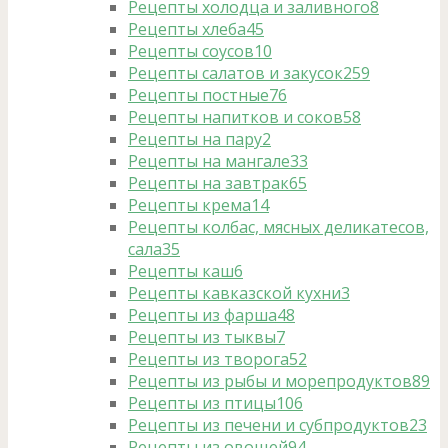
Рецепты холодца и заливного
8
Рецепты хлеба
45
Рецепты соусов
10
Рецепты салатов и закусок
259
Рецепты постные
76
Рецепты напитков и соков
58
Рецепты на пару
2
Рецепты на мангале
33
Рецепты на завтрак
65
Рецепты крема
14
Рецепты колбас, мясных деликатесов,
сала
35
Рецепты каш
6
Рецепты кавказской кухни
3
Рецепты из фарша
48
Рецепты из тыквы
7
Рецепты из творога
52
Рецепты из рыбы и морепродуктов
89
Рецепты из птицы
106
Рецепты из печени и субпродуктов
23
Рецепты из овощей
94